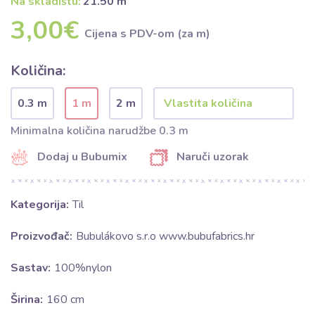
Na skladištu:
21.50 m
3,00€
Cijena s PDV-om (za m)
Količina:
0.3 m
1 m
2 m
Minimalna količina narudžbe 0.3 m
Dodaj u Bubumix
Naruči uzorak
Kategorija:
Til
Proizvođač:
Bubulákovo s.r.o www.bubufabrics.hr
Sastav:
100%nylon
Širina:
160 cm