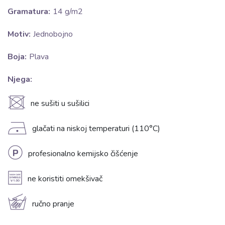
Gramatura:
14 g/m2
Motiv:
Jednobojno
Boja:
Plava
Njega:
U
ne sušiti u sušilici
D
glačati na niskoj temperaturi (110°C)
L
profesionalno kemijsko čišćenje
A
ne koristiti omekšivač
c
ručno pranje