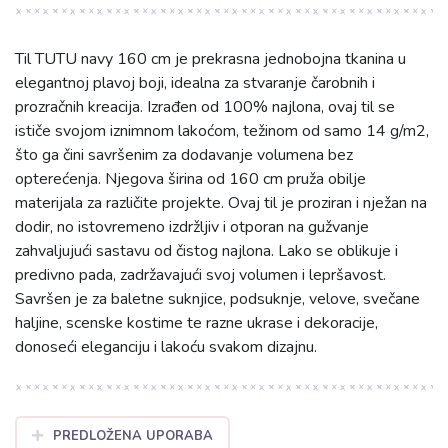
Til TUTU navy 160 cm je prekrasna jednobojna tkanina u
elegantnoj plavoj boji, idealna za stvaranje čarobnih i
prozračnih kreacija. Izrađen od 100% najlona, ovaj til se
ističe svojom iznimnom lakoćom, težinom od samo 14 g/m2,
što ga čini savršenim za dodavanje volumena bez
opterećenja. Njegova širina od 160 cm pruža obilje
materijala za različite projekte. Ovaj til je proziran i nježan na
dodir, no istovremeno izdržljiv i otporan na gužvanje
zahvaljujući sastavu od čistog najlona. Lako se oblikuje i
predivno pada, zadržavajući svoj volumen i lepršavost.
Savršen je za baletne suknjice, podsuknje, velove, svečane
haljine, scenske kostime te razne ukrase i dekoracije,
donoseći eleganciju i lakoću svakom dizajnu.
PREDLOŽENA UPORABA