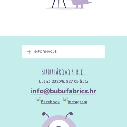
+
INFORMACIJE
Bubulákovo s.r.o.
Lužná 2320/6, 927 05 Šaľa
info@bubufabrics.hr