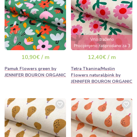
Vrlo traženo
Procijenjeno rasprodano za 3
dana
10,90€ / m
12,40€ / m
Pamuk Flowers green by
Tetra Tkanina/Muslin
JENNIFER BOURON ORGANIC
Flowers natural/pink by
JENNIFER BOURON ORGANIC