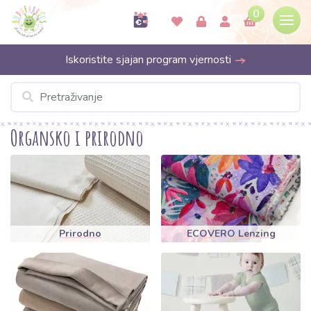
0
Iskoristite sjajan program vjernosti
Organsko i prirodno
Prirodno
ECOVERO Lenzing