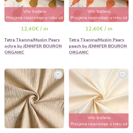
Vrlo traženo
Vrlo traženo
Procjena rasprodaje u roku od
Procjena rasprodaje u roku od
nekoliko sati
nekoliko sati
12,40€ / m
12,40€ / m
Tetra Tkanina/Muslin Pears
Tetra Tkanina/Muslin Pears
ochre by JENNIFER BOURON
peach by JENNIFER BOURON
ORGANIC
ORGANIC
Vrlo traženo
Procjena rasprodaje u roku od
nekoliko sati