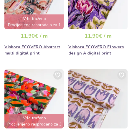
Vrlo traženo
Procijenjena rasprodaja za 1
dan
11,90€ / m
11,90€ / m
Viskoza ECOVERO Abstract
Viskoza ECOVERO Flowers
multi digital print
design A digital print
Vrlo traženo
Procijenjeno rasprodano za 3
dana