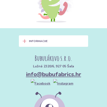
+
INFORMACIJE
Bubulákovo s.r.o.
Lužná 2320/6, 927 05 Šaľa
info@bubufabrics.hr