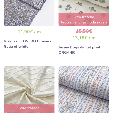
Vrlo traženo
Procijenjeno rasprodano za 2
dana
15,50€
11,90€ / m
13,18€ / m
Viskoza ECOVERO Flowers
Galia offwhite
Jersey Dogs digital print
ORGANIC
Vrlo traženo