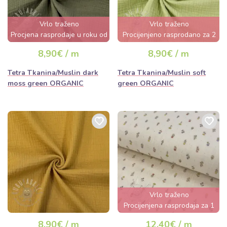
Vrlo traženo
Vrlo traženo
Procjena rasprodaje u roku od
Procijenjeno rasprodano za 2
nekoliko sati
dana
8,90€ / m
8,90€ / m
Tetra Tkanina/Muslin dark
Tetra Tkanina/Muslin soft
moss green ORGANIC
green ORGANIC
Vrlo traženo
Procijenjena rasprodaja za 1
dan
8,90€ / m
12,40€ / m