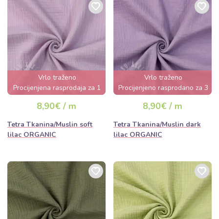
Vrlo traženo
Vrlo traženo
Procijenjena rasprodaja za 1
Procijenjeno rasprodano za 3
dan
dana
8,90€ / m
8,90€ / m
Tetra Tkanina/Muslin soft
Tetra Tkanina/Muslin dark
lilac ORGANIC
lilac ORGANIC