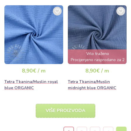
Vrlo traženo
Procijenjeno rasprodano za 2
dana
8,90€ / m
8,90€ / m
Tetra Tkanina/Muslin royal
Tetra Tkanina/Muslin
blue ORGANIC
midnight blue ORGANIC
VIŠE PROIZVODA