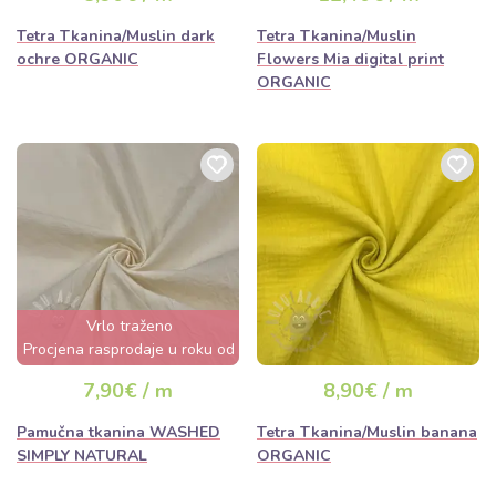
Tetra Tkanina/Muslin dark
Tetra Tkanina/Muslin
ochre ORGANIC
Flowers Mia digital print
ORGANIC
Vrlo traženo
Procjena rasprodaje u roku od
nekoliko sati
7,90€ / m
8,90€ / m
Pamučna tkanina WASHED
Tetra Tkanina/Muslin banana
SIMPLY NATURAL
ORGANIC