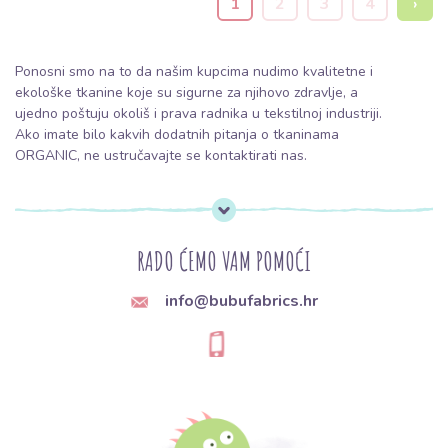
1
2
3
4
›
Ponosni smo na to da našim kupcima nudimo kvalitetne i
ekološke tkanine koje su sigurne za njihovo zdravlje, a
ujedno poštuju okoliš i prava radnika u tekstilnoj industriji.
Ako imate bilo kakvih dodatnih pitanja o tkaninama
ORGANIC, ne ustručavajte se kontaktirati nas.
RADO ĆEMO VAM POMOĆI
info@bubufabrics.hr