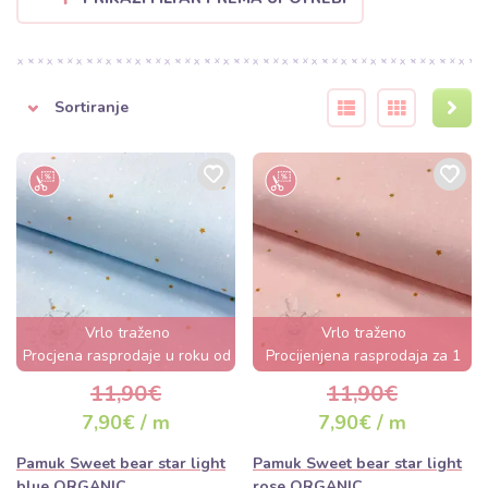
Sortiranje
Vrlo traženo
Vrlo traženo
Procjena rasprodaje u roku od
Procijenjena rasprodaja za 1
nekoliko sati
dan
11,90€
11,90€
7,90€ / m
7,90€ / m
Pamuk Sweet bear star light
Pamuk Sweet bear star light
blue ORGANIC
rose ORGANIC