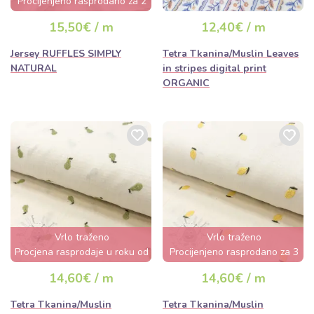
Procijenjeno rasprodano za 2
dana
15,50€ / m
12,40€ / m
Jersey RUFFLES SIMPLY
Tetra Tkanina/Muslin Leaves
NATURAL
in stripes digital print
ORGANIC
Vrlo traženo
Vrlo traženo
Procjena rasprodaje u roku od
Procijenjeno rasprodano za 3
nekoliko sati
dana
14,60€ / m
14,60€ / m
Tetra Tkanina/Muslin
Tetra Tkanina/Muslin