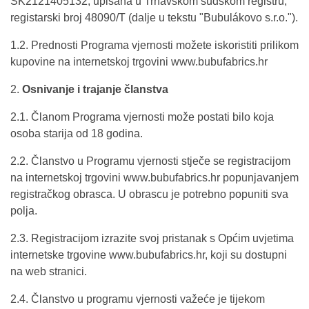
SK2121405132, upisana u Trnavskom sudskom registru,
registarski broj 48090/T (dalje u tekstu "Bubulákovo s.r.o.").
1.2. Prednosti Programa vjernosti možete iskoristiti prilikom
kupovine na internetskoj trgovini www.bubufabrics.hr
2.
Osnivanje i trajanje članstva
2.1. Članom Programa vjernosti može postati bilo koja
osoba starija od 18 godina.
2.2. Članstvo u Programu vjernosti stječe se registracijom
na internetskoj trgovini www.bubufabrics.hr popunjavanjem
registračkog obrasca. U obrascu je potrebno popuniti sva
polja.
2.3. Registracijom izrazite svoj pristanak s Općim uvjetima
internetske trgovine www.bubufabrics.hr, koji su dostupni
na web stranici.
2.4. Članstvo u programu vjernosti važeće je tijekom