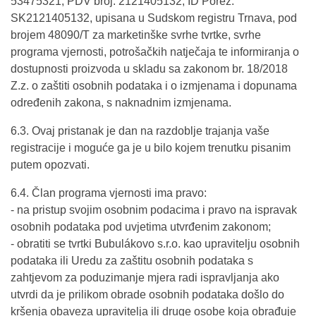
53475321, PDV broj: 2121405132, ID Porez:
SK2121405132, upisana u Sudskom registru Trnava, pod
brojem 48090/T za marketinške svrhe tvrtke, svrhe
programa vjernosti, potrošačkih natječaja te informiranja o
dostupnosti proizvoda u skladu sa zakonom br. 18/2018
Z.z. o zaštiti osobnih podataka i o izmjenama i dopunama
određenih zakona, s naknadnim izmjenama.
6.3. Ovaj pristanak je dan na razdoblje trajanja vaše
registracije i moguće ga je u bilo kojem trenutku pisanim
putem opozvati.
6.4. Član programa vjernosti ima pravo:
- na pristup svojim osobnim podacima i pravo na ispravak
osobnih podataka pod uvjetima utvrđenim zakonom;
- obratiti se tvrtki Bubulákovo s.r.o. kao upravitelju osobnih
podataka ili Uredu za zaštitu osobnih podataka s
zahtjevom za poduzimanje mjera radi ispravljanja ako
utvrdi da je prilikom obrade osobnih podataka došlo do
kršenja obaveza upravitelja ili druge osobe koja obrađuje