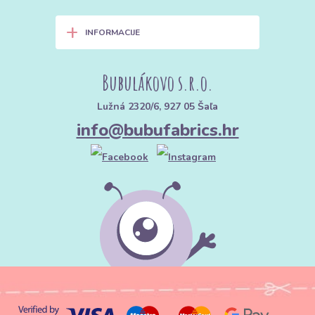
+
INFORMACIJE
Bubulákovo s.r.o.
Lužná 2320/6, 927 05 Šaľa
info@bubufabrics.hr