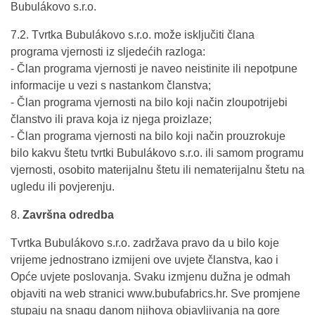
Bubulákovo s.r.o.
7.2. Tvrtka Bubulákovo s.r.o. može isključiti člana
programa vjernosti iz sljedećih razloga:
- Član programa vjernosti je naveo neistinite ili nepotpune
informacije u vezi s nastankom članstva;
- Član programa vjernosti na bilo koji način zloupotrijebi
članstvo ili prava koja iz njega proizlaze;
- Član programa vjernosti na bilo koji način prouzrokuje
bilo kakvu štetu tvrtki Bubulákovo s.r.o. ili samom programu
vjernosti, osobito materijalnu štetu ili nematerijalnu štetu na
ugledu ili povjerenju.
8.
Završna odredba
Tvrtka Bubulákovo s.r.o. zadržava pravo da u bilo koje
vrijeme jednostrano izmijeni ove uvjete članstva, kao i
Opće uvjete poslovanja. Svaku izmjenu dužna je odmah
objaviti na web stranici www.bubufabrics.hr. Sve promjene
stupaju na snagu danom njihova objavljivanja na gore