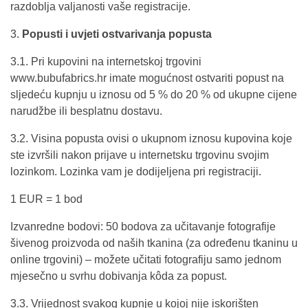
razdoblja valjanosti vaše registracije.
3.
Popusti i uvjeti ostvarivanja popusta
3.1. Pri kupovini na internetskoj trgovini
www.bubufabrics.hr imate mogućnost ostvariti popust na
sljedeću kupnju u iznosu od 5 % do 20 % od ukupne cijene
narudžbe ili besplatnu dostavu.
3.2. Visina popusta ovisi o ukupnom iznosu kupovina koje
ste izvršili nakon prijave u internetsku trgovinu svojim
lozinkom. Lozinka vam je dodijeljena pri registraciji.
1 EUR = 1 bod
Izvanredne bodovi: 50 bodova za učitavanje fotografije
šivenog proizvoda od naših tkanina (za određenu tkaninu u
online trgovini) – možete učitati fotografiju samo jednom
mjesečno u svrhu dobivanja kôda za popust.
3.3. Vrijednost svakog ​​kupnje u kojoj nije iskorišten