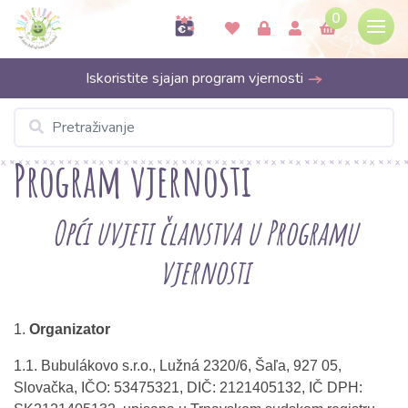
0
Iskoristite sjajan program vjernosti
Program vjernosti
Opći uvjeti članstva u Programu
vjernosti
1.
Organizator
1.1. Bubulákovo s.r.o., Lužná 2320/6, Šaľa, 927 05,
Slovačka, IČO: 53475321, DIČ: 2121405132, IČ DPH: