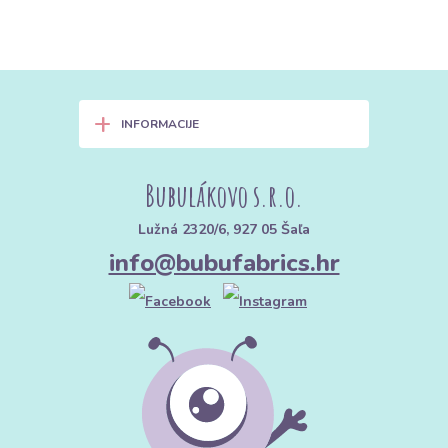
+
INFORMACIJE
Bubulákovo s.r.o.
Lužná 2320/6, 927 05 Šaľa
info@bubufabrics.hr