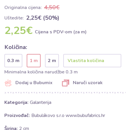
4,50€
Originalna cijena:
2,25€ (50%)
Uštedite:
2,25€
Cijena s PDV-om (za m)
Količina:
0.3 m
1 m
2 m
Minimalna količina narudžbe 0.3 m
Dodaj u Bubumix
Naruči uzorak
Kategorija:
Galanterija
Proizvođač:
Bubulákovo s.r.o www.bubufabrics.hr
Širina:
2 cm