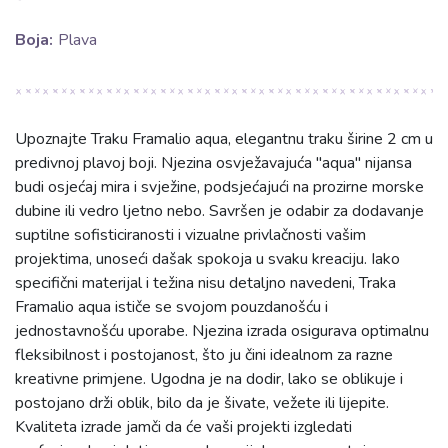
Boja:
Plava
Upoznajte Traku Framalio aqua, elegantnu traku širine 2 cm u
predivnoj plavoj boji. Njezina osvježavajuća "aqua" nijansa
budi osjećaj mira i svježine, podsjećajući na prozirne morske
dubine ili vedro ljetno nebo. Savršen je odabir za dodavanje
suptilne sofisticiranosti i vizualne privlačnosti vašim
projektima, unoseći dašak spokoja u svaku kreaciju. Iako
specifični materijal i težina nisu detaljno navedeni, Traka
Framalio aqua ističe se svojom pouzdanošću i
jednostavnošću uporabe. Njezina izrada osigurava optimalnu
fleksibilnost i postojanost, što ju čini idealnom za razne
kreativne primjene. Ugodna je na dodir, lako se oblikuje i
postojano drži oblik, bilo da je šivate, vežete ili lijepite.
Kvaliteta izrade jamči da će vaši projekti izgledati