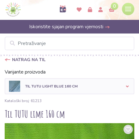
0
Iskoristite sjajan program vjernosti
NATRAG NA TIL
Varijante proizvoda
TIL TUTU LIGHT BLUE 160 CM
Kataloški broj: 61213
Til TUTU lime 160 cm