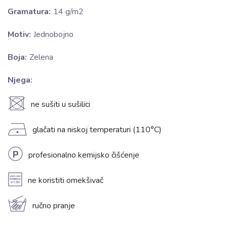
Gramatura:
14 g/m2
Motiv:
Jednobojno
Boja:
Zelena
Njega:
U
ne sušiti u sušilici
D
glačati na niskoj temperaturi (110°C)
L
profesionalno kemijsko čišćenje
A
ne koristiti omekšivač
c
ručno pranje