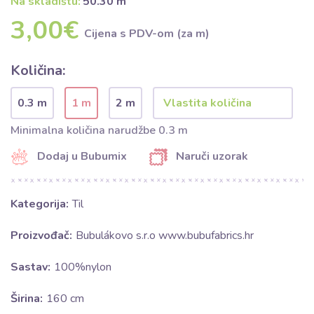
Na skladištu:
50.30 m
3,00€
Cijena s PDV-om (za m)
Količina:
0.3 m
1 m
2 m
Minimalna količina narudžbe 0.3 m
Dodaj u Bubumix
Naruči uzorak
Kategorija:
Til
Proizvođač:
Bubulákovo s.r.o www.bubufabrics.hr
Sastav:
100%nylon
Širina:
160 cm