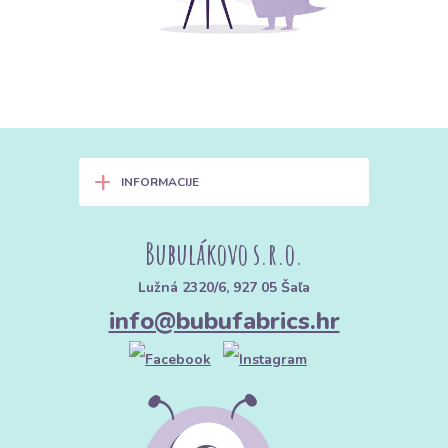
+
INFORMACIJE
Bubulákovo s.r.o.
Lužná 2320/6, 927 05 Šaľa
info@bubufabrics.hr