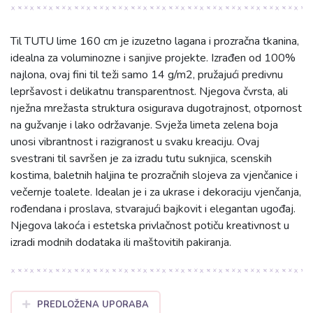
Til TUTU lime 160 cm je izuzetno lagana i prozračna tkanina,
idealna za voluminozne i sanjive projekte. Izrađen od 100%
najlona, ovaj fini til teži samo 14 g/m2, pružajući predivnu
lepršavost i delikatnu transparentnost. Njegova čvrsta, ali
nježna mrežasta struktura osigurava dugotrajnost, otpornost
na gužvanje i lako održavanje. Svježa limeta zelena boja
unosi vibrantnost i razigranost u svaku kreaciju. Ovaj
svestrani til savršen je za izradu tutu suknjica, scenskih
kostima, baletnih haljina te prozračnih slojeva za vjenčanice i
večernje toalete. Idealan je i za ukrase i dekoraciju vjenčanja,
rođendana i proslava, stvarajući bajkovit i elegantan ugođaj.
Njegova lakoća i estetska privlačnost potiču kreativnost u
izradi modnih dodataka ili maštovitih pakiranja.
PREDLOŽENA UPORABA