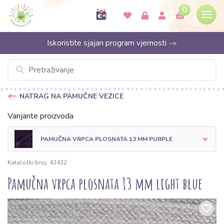
0
Iskoristite sjajan program vjernosti
NATRAG NA PAMUČNE VEZICE
Varijante proizvoda
PAMUČNA VRPCA PLOSNATA 13 MM PURPLE
Kataloški broj: 43432
Pamučna vrpca plosnata 13 mm light blue