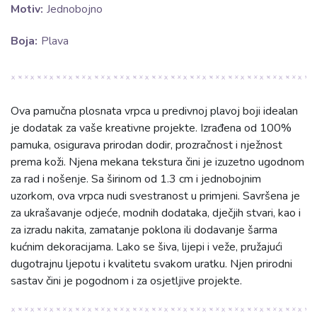
Motiv:
Jednobojno
Boja:
Plava
Ova pamučna plosnata vrpca u predivnoj plavoj boji idealan
je dodatak za vaše kreativne projekte. Izrađena od 100%
pamuka, osigurava prirodan dodir, prozračnost i nježnost
prema koži. Njena mekana tekstura čini je izuzetno ugodnom
za rad i nošenje. Sa širinom od 1.3 cm i jednobojnim
uzorkom, ova vrpca nudi svestranost u primjeni. Savršena je
za ukrašavanje odjeće, modnih dodataka, dječjih stvari, kao i
za izradu nakita, zamatanje poklona ili dodavanje šarma
kućnim dekoracijama. Lako se šiva, lijepi i veže, pružajući
dugotrajnu ljepotu i kvalitetu svakom uratku. Njen prirodni
sastav čini je pogodnom i za osjetljive projekte.