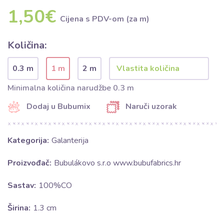
1,50€
Cijena s PDV-om (za m)
Količina:
0.3 m
1 m
2 m
Minimalna količina narudžbe 0.3 m
Dodaj u Bubumix
Naruči uzorak
Kategorija:
Galanterija
Proizvođač:
Bubulákovo s.r.o www.bubufabrics.hr
Sastav:
100%CO
Širina:
1.3 cm