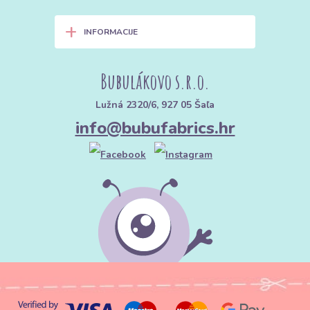
+
INFORMACIJE
Bubulákovo s.r.o.
Lužná 2320/6, 927 05 Šaľa
info@bubufabrics.hr