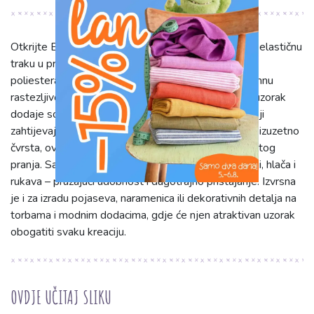
Otkrijte Elastiku 4 cm karo jacquard aqua, vrhunsku elastičnu
traku u predivnoj plavoj boji. Izrađena od mješavine
poliestera i elastana, ova traka širine 4 cm nudi iznimnu
rastezljivost i trajnost. Prepoznatljiv karo jacquard uzorak
dodaje sofisticiranu teksturu, idealnu za projekte koji
zahtijevaju funkcionalnost i stil. Mekana na dodir, ali izuzetno
čvrsta, ova elastika zadržava oblik i boju i nakon čestog
pranja. Savršena je za šivanje rubova odjeće – suknji, hlača i
rukava – pružajući udobnost i dugotrajno pristajanje. Izvrsna
je i za izradu pojaseva, naramenica ili dekorativnih detalja na
torbama i modnim dodacima, gdje će njen atraktivan uzorak
obogatiti svaku kreaciju.
OVDJE UČITAJ SLIKU