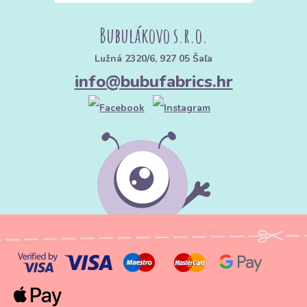
Bubulákovo s.r.o.
Lužná 2320/6, 927 05 Šaľa
info@bubufabrics.hr