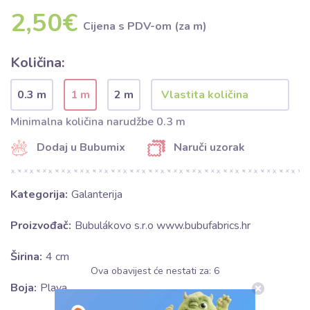
2,50€
Cijena s PDV-om (za m)
Količina:
0.3 m
1 m
2 m
Minimalna količina narudžbe 0.3 m
Dodaj u Bubumix
Naruči uzorak
Kategorija:
Galanterija
Proizvođač:
Bubulákovo s.r.o www.bubufabrics.hr
Širina:
4 cm
Ova obavijest će nestati za:
5
Boja:
Plava