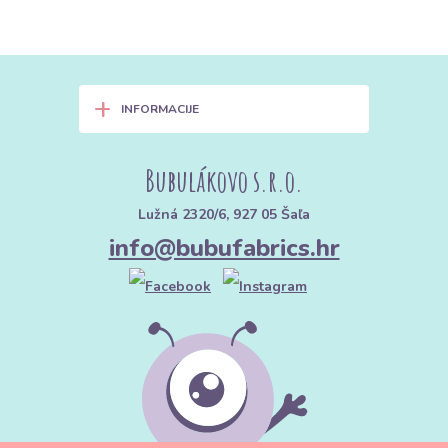
+
INFORMACIJE
Bubulákovo s.r.o.
Lužná 2320/6, 927 05 Šaľa
info@bubufabrics.hr