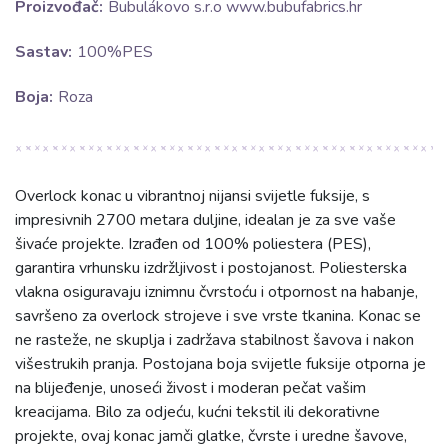
Proizvođač:
Bubulákovo s.r.o www.bubufabrics.hr
Sastav:
100%PES
Boja:
Roza
Overlock konac u vibrantnoj nijansi svijetle fuksije, s
impresivnih 2700 metara duljine, idealan je za sve vaše
šivaće projekte. Izrađen od 100% poliestera (PES),
garantira vrhunsku izdržljivost i postojanost. Poliesterska
vlakna osiguravaju iznimnu čvrstoću i otpornost na habanje,
savršeno za overlock strojeve i sve vrste tkanina. Konac se
ne rasteže, ne skuplja i zadržava stabilnost šavova i nakon
višestrukih pranja. Postojana boja svijetle fuksije otporna je
na blijeđenje, unoseći živost i moderan pečat vašim
kreacijama. Bilo za odjeću, kućni tekstil ili dekorativne
projekte, ovaj konac jamči glatke, čvrste i uredne šavove,