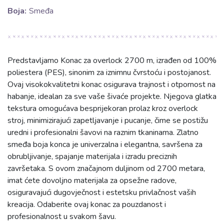
Boja:
Smeđa
Predstavljamo Konac za overlock 2700 m, izrađen od 100%
poliestera (PES), sinonim za iznimnu čvrstoću i postojanost.
Ovaj visokokvalitetni konac osigurava trajnost i otpornost na
habanje, idealan za sve vaše šivaće projekte. Njegova glatka
tekstura omogućava besprijekoran prolaz kroz overlock
stroj, minimizirajući zapetljavanje i pucanje, čime se postižu
uredni i profesionalni šavovi na raznim tkaninama. Zlatno
smeđa boja konca je univerzalna i elegantna, savršena za
obrubljivanje, spajanje materijala i izradu preciznih
završetaka. S ovom značajnom duljinom od 2700 metara,
imat ćete dovoljno materijala za opsežne radove,
osiguravajući dugovječnost i estetsku privlačnost vaših
kreacija. Odaberite ovaj konac za pouzdanost i
profesionalnost u svakom šavu.