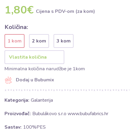
1,80€
Cijena s PDV-om (za kom)
Količina:
1 kom
2 kom
3 kom
Minimalna količina narudžbe je 1kom
Dodaj u Bubumix
Kategorija:
Galanterija
Proizvođač:
Bubulákovo s.r.o www.bubufabrics.hr
Sastav:
100%PES