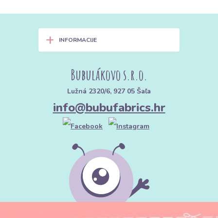
+
INFORMACIJE
Bubulákovo s.r.o.
Lužná 2320/6, 927 05 Šaľa
info@bubufabrics.hr