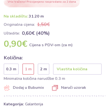
Vrlo traženo! Procijenjeno rasprodano za 2 dana
Na skladištu:
31.20 m
1,50€
Originalna cijena:
0,60€ (40%)
Uštedite:
0,90€
Cijena s PDV-om (za m)
Količina:
0.3 m
1 m
2 m
Minimalna količina narudžbe 0.3 m
Dodaj u Bubumix
Naruči uzorak
Kategorija:
Galanterija