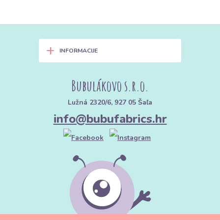
+
INFORMACIJE
Bubulákovo s.r.o.
Lužná 2320/6, 927 05 Šaľa
info@bubufabrics.hr