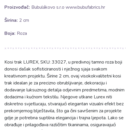
Proizvođač:
Bubulákovo s.r.o www.bubufabrics.hr
Širina:
2 cm
Boja:
Roza
Kosi trak LUREX, SKU: 33027, u predivnoj tamno roza boji
donosi dašak sofisticiranosti i nježnog sjaja svakom
kreativnom projektu. Širine 2 cm, ovaj visokokvalitetni kosi
trak idealan je za precizno obrubljivanje, dekoraciju i
dodavanje luksuznog detalja odjevnim predmetima, modnim
dodacima i kućnom tekstilu. Njegove utkane Lurex niti
diskretno svjetlucaju, stvarajući elegantan vizualni efekt bez
prekomjernog blještavila, što ga čini savršenim za projekte
gdje je potrebna suptilna elegancija i trajna ljepota. Lako se
obrađuje i prilagođava različitim tkaninama, osiguravajući