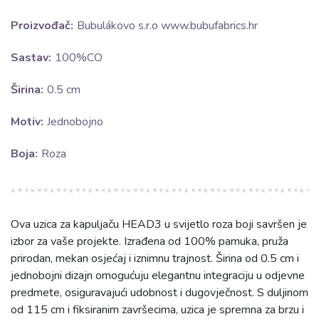
Proizvođač:
Bubulákovo s.r.o www.bubufabrics.hr
Sastav:
100%CO
Širina:
0.5 cm
Motiv:
Jednobojno
Boja:
Roza
Ova uzica za kapuljaču HEAD3 u svijetlo roza boji savršen je
izbor za vaše projekte. Izrađena od 100% pamuka, pruža
prirodan, mekan osjećaj i iznimnu trajnost. Širina od 0.5 cm i
jednobojni dizajn omogućuju elegantnu integraciju u odjevne
predmete, osiguravajući udobnost i dugovječnost. S duljinom
od 115 cm i fiksiranim završecima, uzica je spremna za brzu i