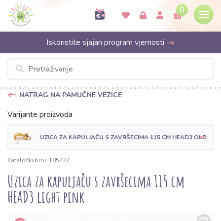
0
Iskoristite sjajan program vjernosti
NATRAG NA PAMUČNE VEZICE
Varijante proizvoda
UZICA ZA KAPULJAČU S ZAVRŠECIMA 115 CM HEAD3 OLD YE
Kataloški broj: 185477
Uzica za kapuljaču s završecima 115 cm
HEAD3 light pink