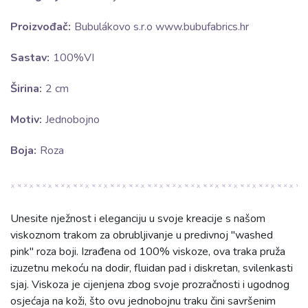
Proizvođač:
Bubulákovo s.r.o www.bubufabrics.hr
Sastav:
100%VI
Širina:
2 cm
Motiv:
Jednobojno
Boja:
Roza
Unesite nježnost i eleganciju u svoje kreacije s našom
viskoznom trakom za obrubljivanje u predivnoj "washed
pink" roza boji. Izrađena od 100% viskoze, ova traka pruža
izuzetnu mekoću na dodir, fluidan pad i diskretan, svilenkasti
sjaj. Viskoza je cijenjena zbog svoje prozračnosti i ugodnog
osjećaja na koži, što ovu jednobojnu traku čini savršenim