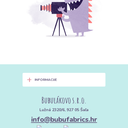
+
INFORMACIJE
Bubulákovo s.r.o.
Lužná 2320/6, 927 05 Šaľa
info@bubufabrics.hr