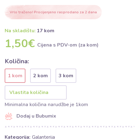
Vrlo traženo! Procijenjeno rasprodano za 2 dana
Na skladištu:
17 kom
1,50€
Cijena s PDV-om (za kom)
Količina:
1 kom
2 kom
3 kom
Minimalna količina narudžbe je 1kom
Dodaj u Bubumix
Kategorija:
Galanterija