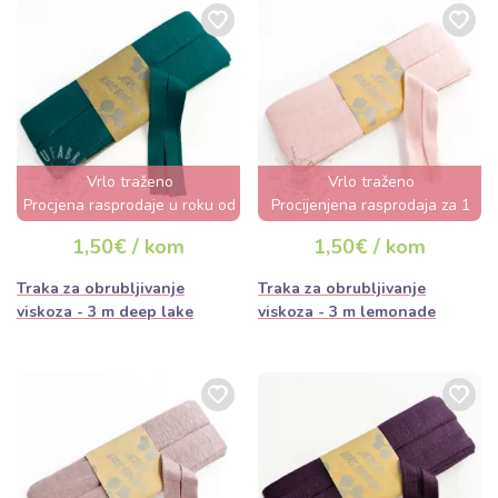
Vrlo traženo
Vrlo traženo
Procjena rasprodaje u roku od
Procijenjena rasprodaja za 1
nekoliko sati
dan
1,50€ / kom
1,50€ / kom
Traka za obrubljivanje
Traka za obrubljivanje
viskoza - 3 m deep lake
viskoza - 3 m lemonade