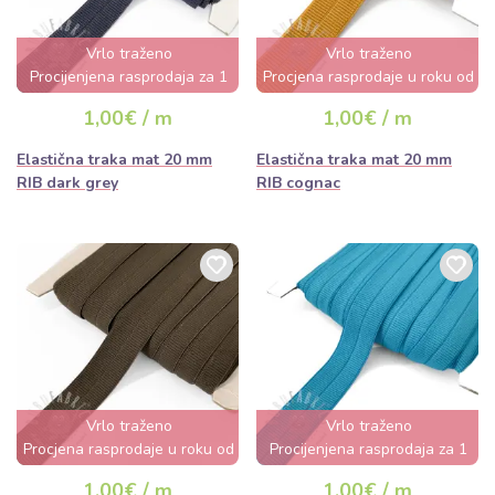
Vrlo traženo
Vrlo traženo
Procijenjena rasprodaja za 1
Procjena rasprodaje u roku od
dan
nekoliko sati
1,00€ / m
1,00€ / m
Elastična traka mat 20 mm
Elastična traka mat 20 mm
RIB dark grey
RIB cognac
Vrlo traženo
Vrlo traženo
Procjena rasprodaje u roku od
Procijenjena rasprodaja za 1
nekoliko sati
dan
1,00€ / m
1,00€ / m