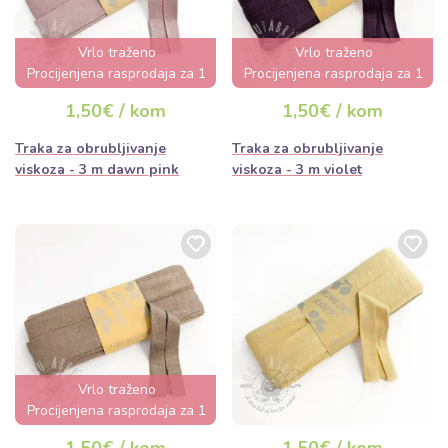
Vrlo traženo
Vrlo traženo
Procijenjena rasprodaja za 1
Procijenjena rasprodaja za 1
dan
dan
1,50€ / kom
1,50€ / kom
Traka za obrubljivanje
Traka za obrubljivanje
viskoza - 3 m dawn pink
viskoza - 3 m violet
Vrlo traženo
Procijenjena rasprodaja za 1
dan