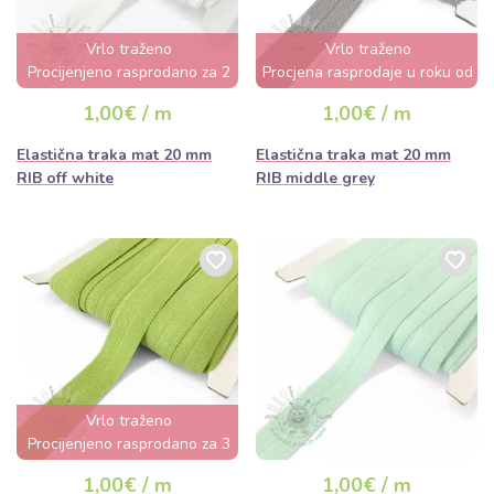
Vrlo traženo
Vrlo traženo
Procijenjeno rasprodano za 2
Procjena rasprodaje u roku od
dana
nekoliko sati
1,00€ / m
1,00€ / m
Elastična traka mat 20 mm
Elastična traka mat 20 mm
RIB off white
RIB middle grey
Vrlo traženo
Procijenjeno rasprodano za 3
dana
1,00€ / m
1,00€ / m