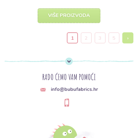
VIŠE PROIZVODA
1
2
3
5
›
RADO ĆEMO VAM POMOĆI
info@bubufabrics.hr