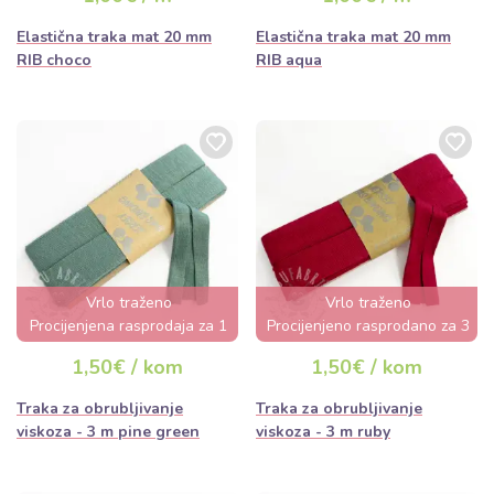
Elastična traka mat 20 mm
Elastična traka mat 20 mm
RIB choco
RIB aqua
Vrlo traženo
Vrlo traženo
Procijenjena rasprodaja za 1
Procijenjeno rasprodano za 3
dan
dana
1,50€ / kom
1,50€ / kom
Traka za obrubljivanje
Traka za obrubljivanje
viskoza - 3 m pine green
viskoza - 3 m ruby