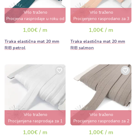
Vrlo traženo
Vrlo traženo
Procjena rasprodaje u roku od
Procijenjeno rasprodano za 3
nekoliko sati
dana
1,00€ / m
1,00€ / m
Traka elastična mat 20 mm
Traka elastična mat 20 mm
RIB petrol
RIB salmon
Vrlo traženo
Vrlo traženo
Procijenjena rasprodaja za 1
Procijenjeno rasprodano za 2
dan
dana
1,00€ / m
1,00€ / m