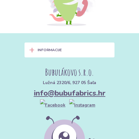
+
INFORMACIJE
Bubulákovo s.r.o.
Lužná 2320/6, 927 05 Šaľa
info@bubufabrics.hr