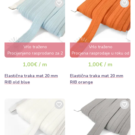
Vrlo traženo
Vrlo traženo
Procijenjeno rasprodano za 2
Procjena rasprodaje u roku od
dana
nekoliko sati
1,00€ / m
1,00€ / m
Elastična traka mat 20 mm
Elastična traka mat 20 mm
RIB old blue
RIB orange