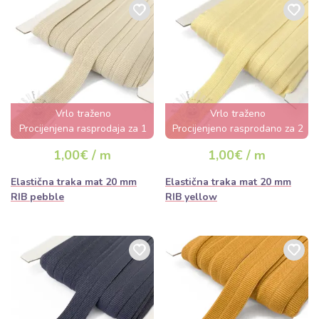
Vrlo traženo
Vrlo traženo
Procijenjena rasprodaja za 1
Procijenjeno rasprodano za 2
dan
dana
1,00€ / m
1,00€ / m
Elastična traka mat 20 mm
Elastična traka mat 20 mm
RIB pebble
RIB yellow