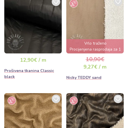
Vrlo traženo
Procijenjena rasprodaja za 1
dan
10,90€
12,90€ / m
9,27€ / m
Prošivena tkanina Classic
black
Nicky TEDDY sand