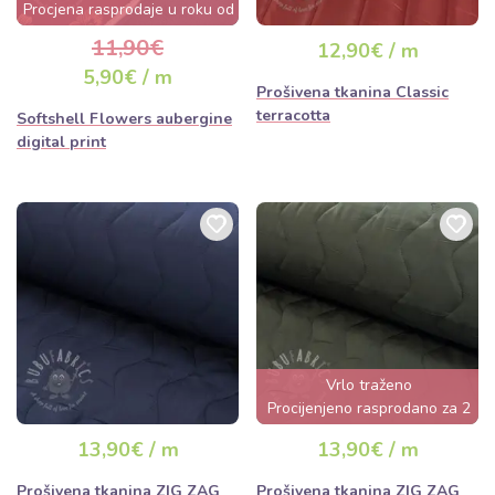
Procjena rasprodaje u roku od
nekoliko sati
11,90€
12,90€ / m
5,90€ / m
Prošivena tkanina Classic
terracotta
Softshell Flowers aubergine
digital print
Vrlo traženo
Procijenjeno rasprodano za 2
dana
13,90€ / m
13,90€ / m
Prošivena tkanina ZIG ZAG
Prošivena tkanina ZIG ZAG