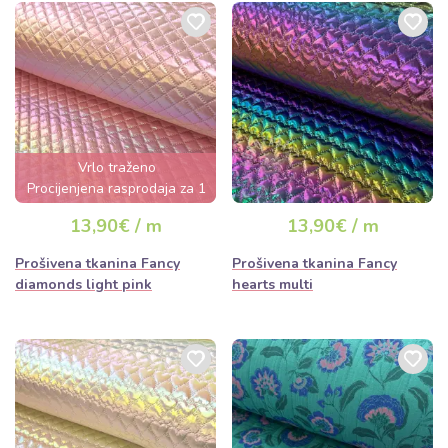
Vrlo traženo
Procijenjena rasprodaja za 1
dan
13,90€ / m
13,90€ / m
Prošivena tkanina Fancy
Prošivena tkanina Fancy
diamonds light pink
hearts multi