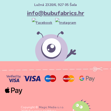
Lužná 2320/6, 927 05 Šaľa
info@bubufabrics.hr
Copyright ©
Magic Media s.r.o.
2026 Sva prava pridržana