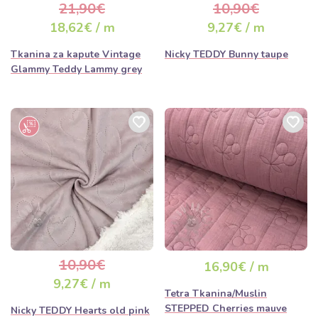
21,90€
10,90€
18,62€ / m
9,27€ / m
Tkanina za kapute Vintage
Nicky TEDDY Bunny taupe
Glammy Teddy Lammy grey
10,90€
16,90€ / m
9,27€ / m
Tetra Tkanina/Muslin
STEPPED Cherries mauve
Nicky TEDDY Hearts old pink