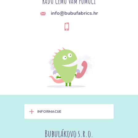
RADO ĆEMO VAM POMOĆI
info@bubufabrics.hr
+
INFORMACIJE
Bubulákovo s.r.o.