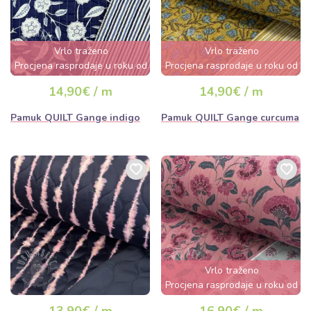
Vrlo traženo
Vrlo traženo
Procjena rasprodaje u roku od
Procjena rasprodaje u roku od
nekoliko sati
nekoliko sati
14,90€ / m
14,90€ / m
Pamuk QUILT Gange indigo
Pamuk QUILT Gange curcuma
Vrlo traženo
Procjena rasprodaje u roku od
nekoliko sati