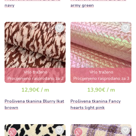
navy
army green
Vrlo traženo
Vrlo traženo
Procijenjeno rasprodano za 2
Procijenjeno rasprodano za 3
dana
dana
12,90€ / m
13,90€ / m
Prošivena tkanina Blurry Ikat
Prošivena tkanina Fancy
brown
hearts light pink