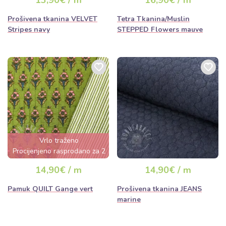
13,90€ / m
16,90€ / m
Prošivena tkanina VELVET
Tetra Tkanina/Muslin
Stripes navy
STEPPED Flowers mauve
Vrlo traženo
Procijenjeno rasprodano za 2
dana
14,90€ / m
14,90€ / m
Pamuk QUILT Gange vert
Prošivena tkanina JEANS
marine