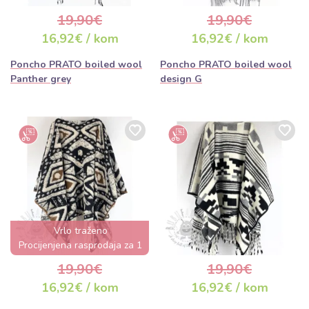
19,90€
19,90€
16,92€ / kom
16,92€ / kom
Poncho PRATO boiled wool
Poncho PRATO boiled wool
Panther grey
design G
Vrlo traženo
Procijenjena rasprodaja za 1
dan
19,90€
19,90€
16,92€ / kom
16,92€ / kom