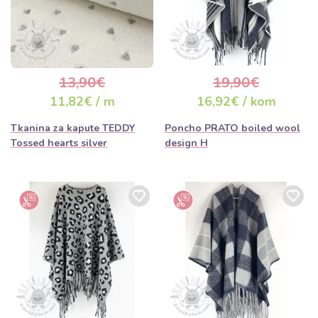
13,90€
19,90€
11,82€ / m
16,92€ / kom
Tkanina za kapute TEDDY
Poncho PRATO boiled wool
Tossed hearts silver
design H