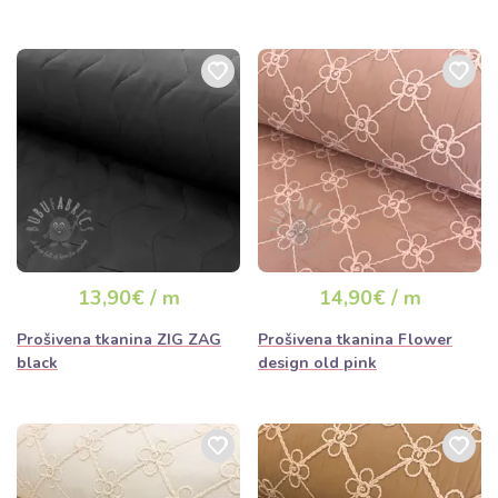
13,90€ / m
14,90€ / m
Prošivena tkanina ZIG ZAG
Prošivena tkanina Flower
black
design old pink