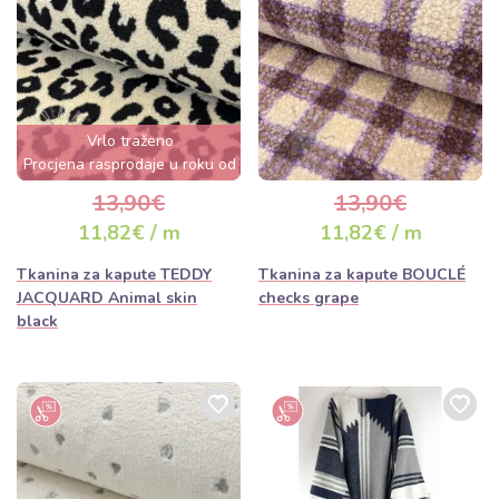
Vrlo traženo
Procjena rasprodaje u roku od
nekoliko sati
13,90€
13,90€
11,82€ / m
11,82€ / m
Tkanina za kapute TEDDY
Tkanina za kapute BOUCLÉ
JACQUARD Animal skin
checks grape
black