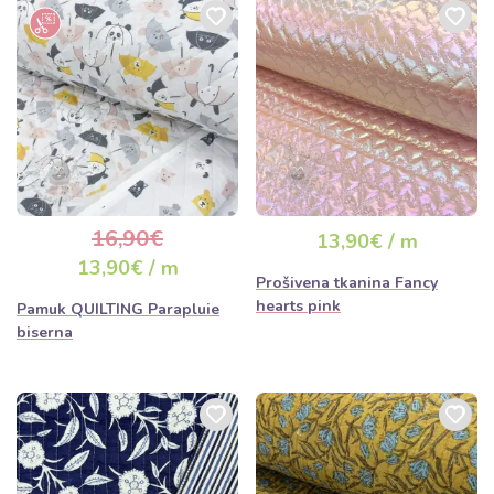
16,90€
13,90€ / m
13,90€ / m
Prošivena tkanina Fancy
hearts pink
Pamuk QUILTING Parapluie
biserna