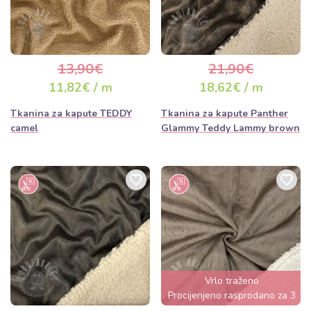
13,90€
21,90€
11,82€ / m
18,62€ / m
Tkanina za kapute TEDDY
Tkanina za kapute Panther
camel
Glammy Teddy Lammy brown
Vrlo traženo
Procijenjeno rasprodano za 3
dana