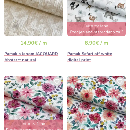
Vrlo traženo
Procijenjeno rasprodano za 3
dana
14,90€ / m
8,90€ / m
Pamuk s lanom JACQUARD
Pamuk Safari off white
Abstarct natural
digital print
Vrlo traženo
Procjena rasprodaje u roku od