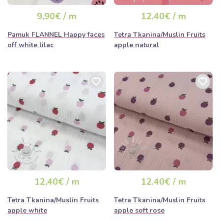
dana
9,90€ / m
12,40€ / m
Pamuk FLANNEL Happy faces
Tetra Tkanina/Muslin Fruits
off white lilac
apple natural
12,40€ / m
12,40€ / m
Tetra Tkanina/Muslin Fruits
Tetra Tkanina/Muslin Fruits
apple white
apple soft rose