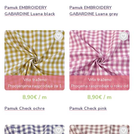
Pamuk EMBROIDERY
Pamuk EMBROIDERY
GABARDINE Luana black
GABARDINE Luana grey
Vrlo traženo
Vrlo traženo
Procijenjena rasprodaja za 1
Procjena rasprodaje u roku od
dan
nekoliko sati
8,90€ / m
8,90€ / m
Pamuk Check ochre
Pamuk Check pink