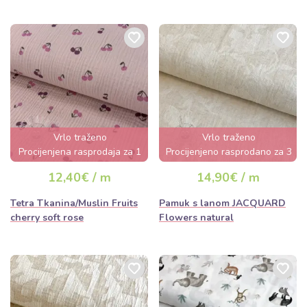
Vrlo traženo
Vrlo traženo
Procijenjena rasprodaja za 1
Procijenjeno rasprodano za 3
dan
dana
12,40€ / m
14,90€ / m
Tetra Tkanina/Muslin Fruits
Pamuk s lanom JACQUARD
cherry soft rose
Flowers natural