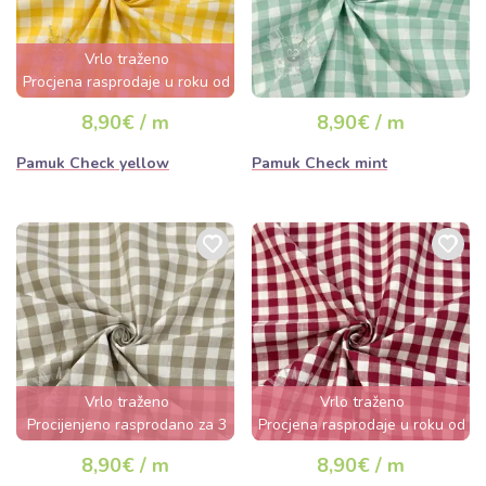
Vrlo traženo
Procjena rasprodaje u roku od
nekoliko sati
8,90€ / m
8,90€ / m
Pamuk Check yellow
Pamuk Check mint
Vrlo traženo
Vrlo traženo
Procijenjeno rasprodano za 3
Procjena rasprodaje u roku od
dana
nekoliko sati
8,90€ / m
8,90€ / m