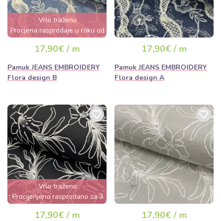
Vrlo traženo
Procjena rasprodaje u roku od
nekoliko sati
17,90€ / m
17,90€ / m
Pamuk JEANS EMBROIDERY
Pamuk JEANS EMBROIDERY
Flora design B
Flora design A
Vrlo traženo
Procijenjeno rasprodano za 3
dana
17,90€ / m
17,90€ / m