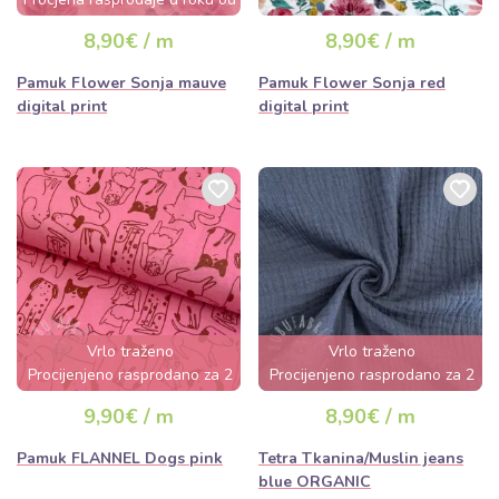
nekoliko sati
8,90€ / m
8,90€ / m
Pamuk Flower Sonja mauve
Pamuk Flower Sonja red
digital print
digital print
Vrlo traženo
Vrlo traženo
Procijenjeno rasprodano za 2
Procijenjeno rasprodano za 2
dana
dana
9,90€ / m
8,90€ / m
Pamuk FLANNEL Dogs pink
Tetra Tkanina/Muslin jeans
blue ORGANIC