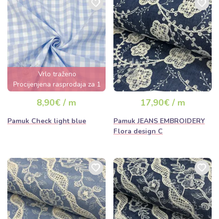
Vrlo traženo
Procijenjena rasprodaja za 1
dan
8,90€ / m
17,90€ / m
Pamuk Check light blue
Pamuk JEANS EMBROIDERY
Flora design C