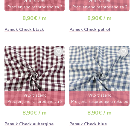
Vrlo traženo
Vrlo traženo
Procijenjeno rasprodano za 3
Procijenjeno rasprodano za 2
dana
dana
8,90€ / m
8,90€ / m
Pamuk Check black
Pamuk Check petrol
Vrlo traženo
Vrlo traženo
Procijenjeno rasprodano za 2
Procjena rasprodaje u roku od
dana
nekoliko sati
8,90€ / m
8,90€ / m
Pamuk Check aubergine
Pamuk Check blue