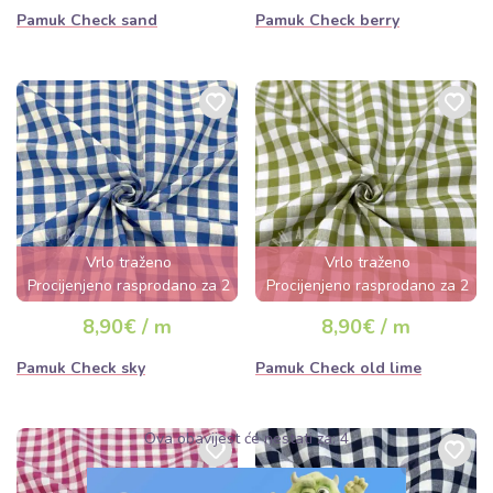
Pamuk Check sand
Pamuk Check berry
Vrlo traženo
Vrlo traženo
Procijenjeno rasprodano za 2
Procijenjeno rasprodano za 2
dana
dana
8,90€ / m
8,90€ / m
Pamuk Check sky
Pamuk Check old lime
Ova obavijest će nestati za:
3