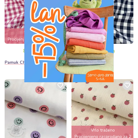
Vrlo traženo
Procijenjeno rasprodano za 3
dana
8,90€ / m
8,90€ / m
Pamuk Check fuchsia
Pamuk Check navy
Vrlo traženo
Procijenjeno rasprodano za 2