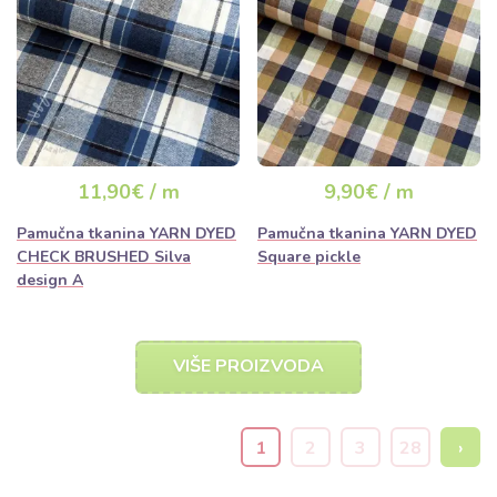
11,90€ / m
9,90€ / m
Pamučna tkanina YARN DYED
Pamučna tkanina YARN DYED
CHECK BRUSHED Silva
Square pickle
design A
VIŠE PROIZVODA
1
2
3
28
›