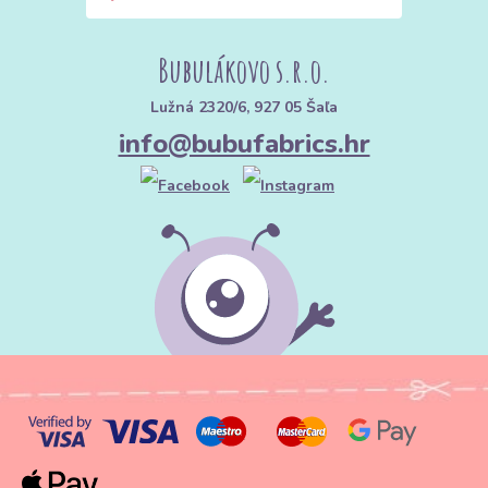
Bubulákovo s.r.o.
Lužná 2320/6, 927 05 Šaľa
info@bubufabrics.hr