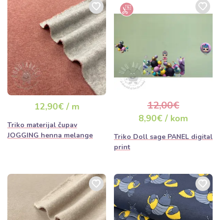
12,00€
12,90€ / m
8,90€ / kom
Triko materijal čupav
JOGGING henna melange
Triko Doll sage PANEL digital
print