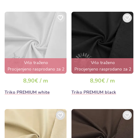
Vrlo traženo
Vrlo traženo
Procijenjeno rasprodano za 2
Procijenjeno rasprodano za 2
dana
dana
8,90€ / m
8,90€ / m
Triko PREMIUM white
Triko PREMIUM black