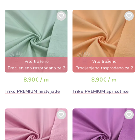
Vrlo traženo
Vrlo traženo
Procijenjeno rasprodano za 2
Procijenjeno rasprodano za 2
dana
dana
8,90€ / m
8,90€ / m
Triko PREMIUM misty jade
Triko PREMIUM apricot ice