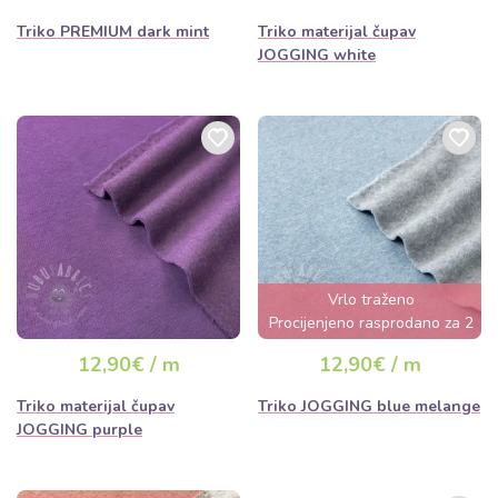
Triko PREMIUM dark mint
Triko materijal čupav
JOGGING white
Vrlo traženo
Procijenjeno rasprodano za 2
dana
12,90€ / m
12,90€ / m
Triko materijal čupav
Triko JOGGING blue melange
JOGGING purple