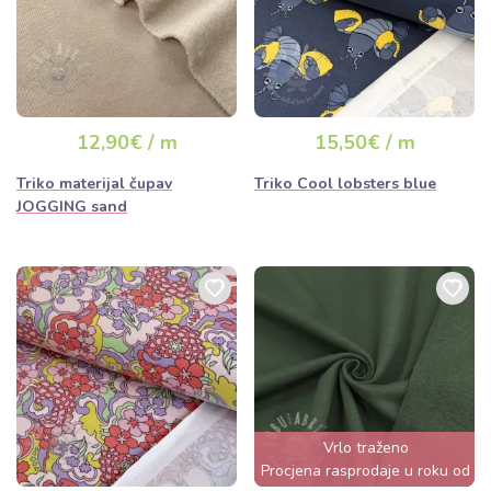
12,90€ / m
15,50€ / m
Triko materijal čupav
Triko Cool lobsters blue
JOGGING sand
Vrlo traženo
Procjena rasprodaje u roku od