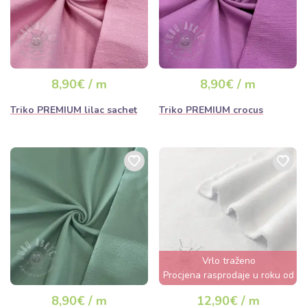
8,90€ / m
8,90€ / m
Triko PREMIUM lilac sachet
Triko PREMIUM crocus
Vrlo traženo
Procjena rasprodaje u roku od
nekoliko sati
8,90€ / m
12,90€ / m