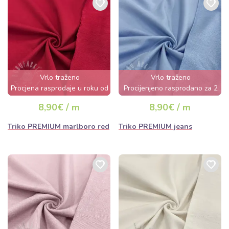
Vrlo traženo
Vrlo traženo
Procjena rasprodaje u roku od
Procijenjeno rasprodano za 2
nekoliko sati
dana
8,90€ / m
8,90€ / m
Triko PREMIUM marlboro red
Triko PREMIUM jeans