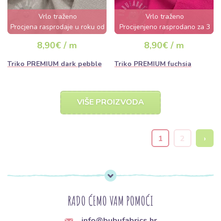
Vrlo traženo
Vrlo traženo
Procjena rasprodaje u roku od
Procijenjeno rasprodano za 3
nekoliko sati
dana
8,90€ / m
8,90€ / m
Triko PREMIUM dark pebble
Triko PREMIUM fuchsia
VIŠE PROIZVODA
1
2
›
RADO ĆEMO VAM POMOĆI
info@bubufabrics.hr