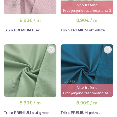
Vrlo traženo
Procijenjeno rasprodano za 3
dana
8,90€ / m
8,90€ / m
Triko PREMIUM lilac
Triko PREMIUM off white
Vrlo traženo
Procijenjeno rasprodano za 2
dana
8,90€ / m
8,90€ / m
Triko PREMIUM old green
Triko PREMIUM petrol