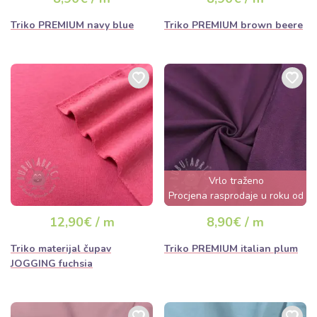
Triko PREMIUM navy blue
Triko PREMIUM brown beere
Vrlo traženo
Procjena rasprodaje u roku od
nekoliko sati
12,90€ / m
8,90€ / m
Triko materijal čupav
Triko PREMIUM italian plum
JOGGING fuchsia