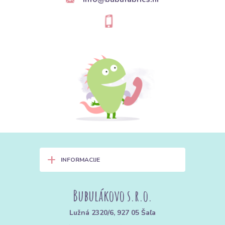
+
INFORMACIJE
Bubulákovo s.r.o.
Lužná 2320/6, 927 05 Šaľa