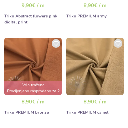
nekoliko sati
9,90€ / m
8,90€ / m
Triko Abstract flowers pink
Triko PREMIUM army
digital print
Vrlo traženo
Procijenjeno rasprodano za 2
dana
8,90€ / m
8,90€ / m
Triko PREMIUM bronze
Triko PREMIUM camel