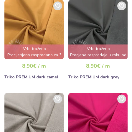
Vrlo traženo
Vrlo traženo
Procijenjeno rasprodano za 3
Procjena rasprodaje u roku od
dana
nekoliko sati
8,90€ / m
8,90€ / m
Triko PREMIUM dark camel
Triko PREMIUM dark grey