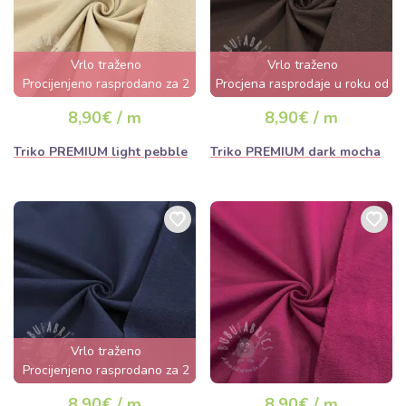
Vrlo traženo
Vrlo traženo
Procijenjeno rasprodano za 2
Procjena rasprodaje u roku od
dana
nekoliko sati
8,90€ / m
8,90€ / m
Triko PREMIUM light pebble
Triko PREMIUM dark mocha
Vrlo traženo
Procijenjeno rasprodano za 2
dana
8,90€ / m
8,90€ / m