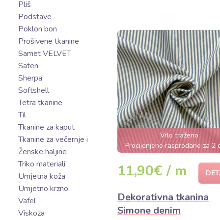
Pliš
Podstave
Poklon bon
Prošivene tkanine
Samet VELVET
Saten
Sherpa
Softshell
Tetra tkanine
Til
Tkanine za kaput
Vrlo traženo
Tkanine za večernje i
Procijenjeno rasprodano za 2
Ženske haljine
Triko materiali
11,90€ / m
DET
Umjetna koža
Umjetno krzno
Dekorativna tkanina
Vafel
Simone denim
Viskoza