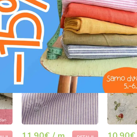
Dekorativna tkanina
Dekorativ
INT
Bernadette stripe coffee
Bernadette
 dan
11,90€ / m
10,90€