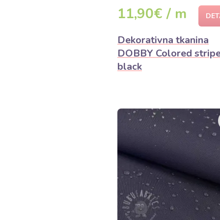
11,90€ / m
DET
Dekorativna tkanina
DOBBY Colored strip
black