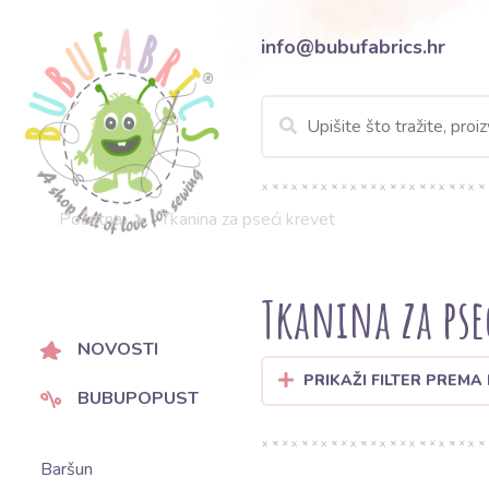
info@bubufabrics.hr
Početna
Tkanina za pseći krevet
Tkanina za pse
NOVOSTI
PRIKAŽI FILTER PREMA
BUBUPOPUST
Baršun