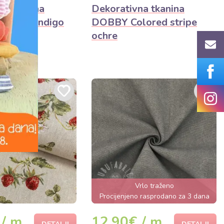
na tkanina
Dekorativna tkanina
 stripe indigo
DOBBY Colored stripe
ochre
Vrlo traženo
Procijenjeno rasprodano za 3 dana
 / m
12,90€ / m