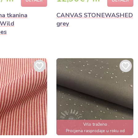
DETALJI
DETALJI
na tkanina
CANVAS STONEWASHED
 Wild
grey
ies
Vrlo traženo
Procjena rasprodaje u roku od
nekoliko sati