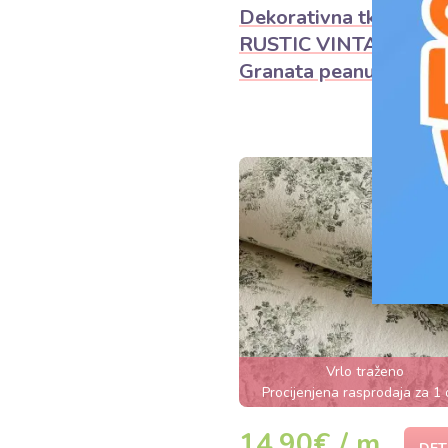
Dekorativna tkanina
RUSTIC VINTAGE PR
Granata peanut
Vrlo traženo
Procijenjena rasprodaja za 1
14,90€ / m