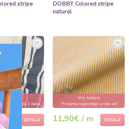
ored stripe
DOBBY Colored stripe
naturel
rlo traženo
Vrlo traženo
 rasprodano za 2 dana
Procjena rasprodaje u roku od
nekoliko sati
 / m
11,90€ / m
DETALJI
DETALJI