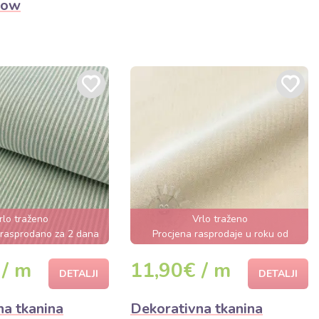
low
rlo traženo
Vrlo traženo
 rasprodano za 2 dana
Procjena rasprodaje u roku od
nekoliko sati
 / m
11,90€ / m
DETALJI
DETALJI
na tkanina
Dekorativna tkanina