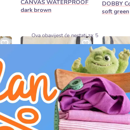
CANVAS WATERPROOF
DOBBY Col
dark brown
soft green
Ova obavijest će nestati za:
3
V
 dan
Procijenjeno
11,90€ / m
11,90€
ALJI
DETALJI