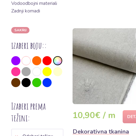
Vodoodbojni materiali
Zadnji komadi
SAKRIJ
izaberi boju::
Izaberi prema
10,90€ / m
težini:
DET
Dekorativna tkanina