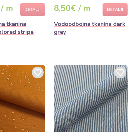
 / m
8,50€ / m
DETALJI
DETALJI
na tkanina
Vodoodbojna tkanina dark
ored stripe
grey