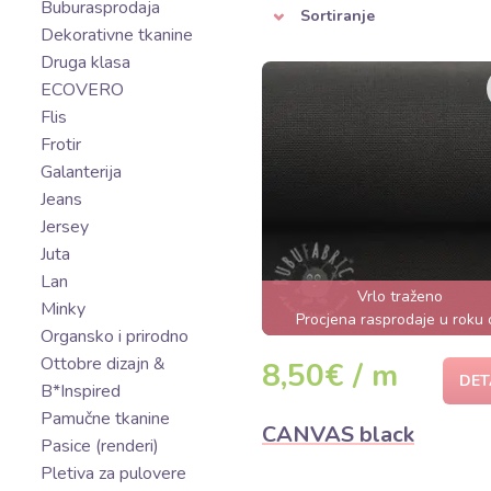
Buburasprodaja
Sortiranje
Dekorativne tkanine
Druga klasa
ECOVERO
Flis
Frotir
Galanterija
Jeans
Jersey
Juta
Lan
Vrlo traženo
Minky
Procjena rasprodaje u roku 
Organsko i prirodno
nekoliko sati
Ottobre dizajn &
8,50€ / m
DET
B*Inspired
Pamučne tkanine
CANVAS black
Pasice (renderi)
Pletiva za pulovere