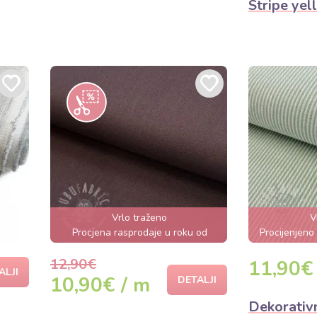
Stripe yel
Vrlo traženo
V
Procjena rasprodaje u roku od
Procijenjeno
nekoliko sati
12,90€
11,90€
ALJI
10,90€ / m
DETALJI
Dekorativ