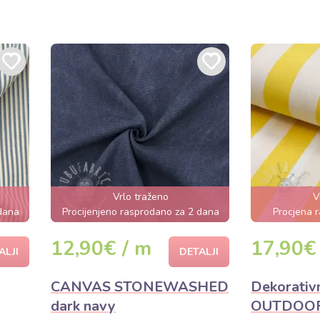
Vrlo traženo
V
 dana
Procijenjeno rasprodano za 2 dana
Procjena r
n
12,90€ / m
17,90€
ALJI
DETALJI
CANVAS STONEWASHED
Dekorativ
dark navy
OUTDOOR