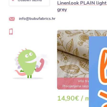
Odaberi težinu
Linenlook PLAIN light
grey
info@bubufabrics.hr
Vrlo traženo
Procijenjena rasprodaja za 1
14,90€ / m
DET