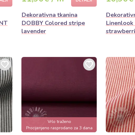
ALJI
DETALJI
Dekorativna tkanina
Dekorativ
INT
DOBBY Colored stripe
Linenlook
lavender
strawberr
Vrlo traženo
Procijenjeno rasprodano za 3 dana