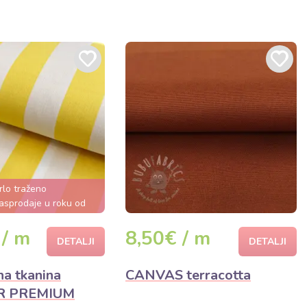
rlo traženo
asprodaje u roku od
ekoliko sati
 / m
8,50€ / m
DETALJI
DETALJI
na tkanina
CANVAS terracotta
 PREMIUM