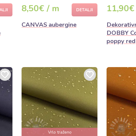
8,50€ / m
11,90€
ALJI
DETALJI
CANVAS aubergine
Dekorativ
e
DOBBY Col
poppy red
Vrlo traženo