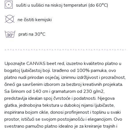
V
sušiti u sušilici na niskoj temperaturi (do 60°C)
K
ne čistiti kemijski
g
prati na 30°C
Upoznajte CANVAS beet red, izuzetno kvalitetno platno u
bogatoj ljubičastoj boji. Izrađeno od 100% pamuka, ovo
platno nudi prirodan osjećaj, iznimnu izdržljivost i prozračnost,
čineći ga savršenim izborom za bezbroj kreativnih projekata.
Sa širinom od 140 cm i gramaturom od 230 g/m2,
predstavlja idealan spoj čvrstoće i podatnosti. Njegova
glatka, jednobojna tekstura u dubokoj nijansi ljubičaste,
inspirirana bojom cikle, donosi profinjenost i toplinu u svaki
prostor, ističući se svojom postojanošću i elegancijom. Ovo
svestrano pamučno platno idealno je za kreiranje trajnih i