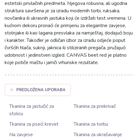
estetski privlačnih predmeta. Njegova robusna, ali ugodna
struktura savršena je za izradu modernih torbi, ruksaka,
novčanika ili ukrasnih jastuka koji će izdržati test vremena. U
kućnom dekoru pronaći će primjenu za elegantne zavjese,
stolnjake ili kao lagana presvlaka za namještaj, dodajući boju
i karakter. Također je odličan izbor za izradu odjeće poput
čvršćih hlača, suknji, jaknica ili stiliziranih pregača, pružajući
udobnost i jedinstven izgled. CANVAS beet red je platno
koje potiče maštu i jamči vrhunske rezultate.
PREDLOŽENA UPORABA
Tkanina za jastučić za
Tkanina za prekrivač
stolicu
Tkanina za pseći krevet
Tkanina za torbu
Na zavjese
Tkanina za ukrašavanje