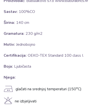
Proizvođač:
Bubulákovo s.r.o www.bubufabrics.hr
Sastav:
100%CO
Širina:
140 cm
Gramatura:
230 g/m2
Motiv:
Jednobojno
Certifikacija:
OEKO-TEX Standard 100 class I.
Boja:
Ljubičasta
Njega:
E
glačati na srednjoj temperaturi (150°C)
H
ne izbjeljivati