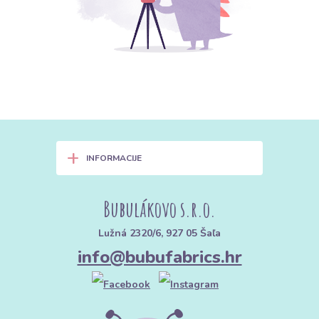
+
INFORMACIJE
Bubulákovo s.r.o.
Lužná 2320/6, 927 05 Šaľa
info@bubufabrics.hr