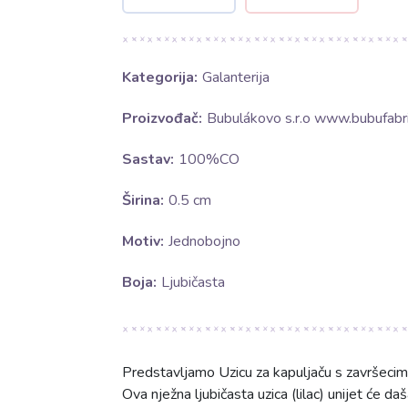
Kategorija:
Galanterija
Proizvođač:
Bubulákovo s.r.o www.bubufabri
Sastav:
100%CO
Širina:
0.5 cm
Motiv:
Jednobojno
Boja:
Ljubičasta
Predstavljamo Uzicu za kapuljaču s završecim
Ova nježna ljubičasta uzica (lilac) unijet će