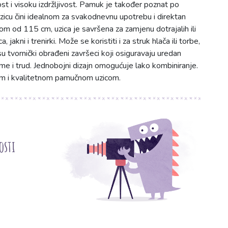
st i visoku izdržljivost. Pamuk je također poznat po
uzicu čini idealnom za svakodnevnu upotrebu i direktan
om od 115 cm, uzica je savršena za zamjenu dotrajalih ili
akni i trenirki. Može se koristiti i za struk hlača ili torbe,
 tvornički obrađeni završeci koji osiguravaju uredan
eme i trud. Jednobojni dizajn omogućuje lako kombiniranje.
om i kvalitetnom pamučnom uzicom.
osti