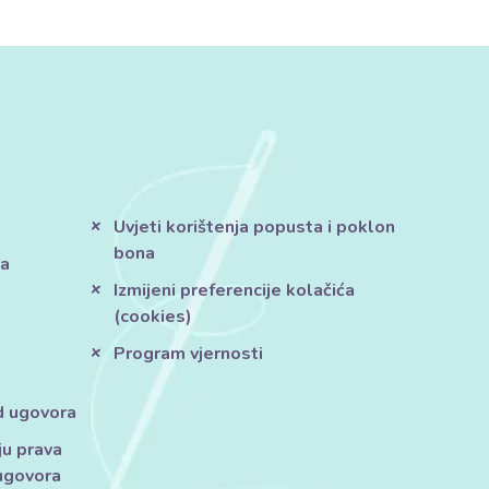
Uvjeti korištenja popusta i poklon
bona
ja
Izmijeni preferencije kolačića
(cookies)
Program vjernosti
d ugovora
ju prava
ugovora