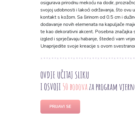
osigurava prirodnu mekoću na dodir, prozračno
svojoj udobnosti i lakoći održavanja, što ovu 
kontakt s kožom. Sa širinom od 0.5 cm i dužin
dodavanje novih elemenata na kapuljače majica, j
te kao dekorativni akcent. Posebna značajka su
izgled i sprječavaju habanje, štedeći vam vrij
Unaprijedite svoje kreacije s ovom svestran
OVDJE UČITAJ SLIKU
I OSVOJI
50 bodova
za program vjern
PRIJAVI SE