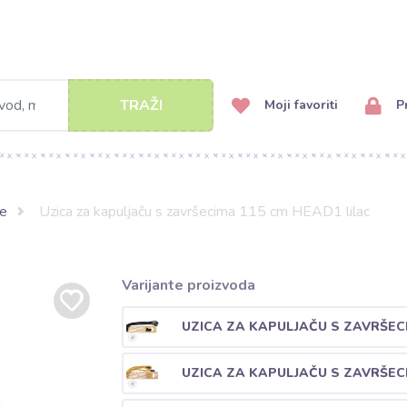
TRAŽI
Moji favoriti
Pr
e
Uzica za kapuljaču s završecima 115 cm HEAD1 lilac
Varijante proizvoda
UZICA ZA KAPULJAČU S ZAVRŠEC
UZICA ZA KAPULJAČU S ZAVRŠEC