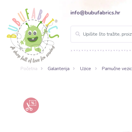
info@bubufabrics.hr
Početna
Galanterija
Uzice
Pamučne vezic