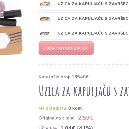
UZICA ZA KAPULJAČU S ZAVRŠEC
UZICA ZA KAPULJAČU S ZAVRŠEC
UZICA ZA KAPULJAČU S ZAVRŠEC
DODATNI PROIZVODI
Kataloški broj: 185406
Uzica za kapuljaču s z
Na skladištu:
8 kom
2,59€
Originalna cijena:
1,04€ (41%)
Uštedite: