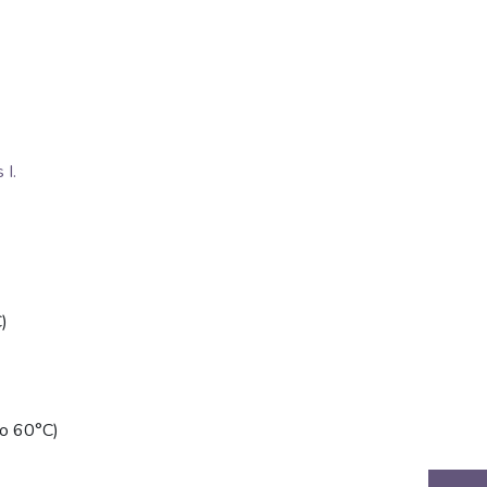
I.
)
(do 60°C)