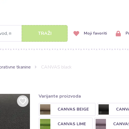
TRAŽI
Moji favoriti
Pr
rativne tkanine
CANVAS black
Varijante proizvoda
CANVAS BEIGE
CANV
CANVAS LIME
CANVAS