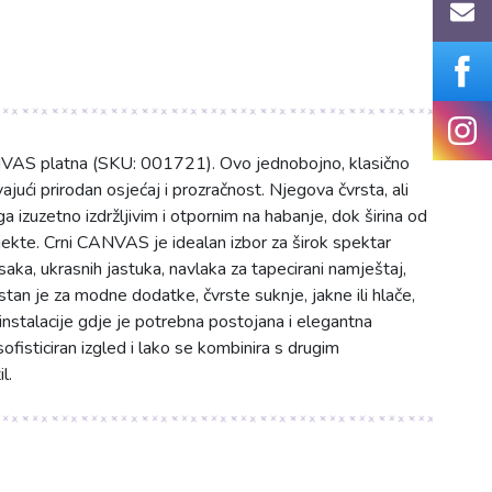
NVAS platna (SKU: 001721). Ovo jednobojno, klasično
ući prirodan osjećaj i prozračnost. Njegova čvrsta, ali
izuzetno izdržljivim i otpornim na habanje, dok širina od
ojekte. Crni CANVAS je idealan izbor za širok spektar
ksaka, ukrasnih jastuka, navlaka za tapecirani namještaj,
rstan je za modne dodatke, čvrste suknje, jakne ili hlače,
 instalacije gdje je potrebna postojana i elegantna
fisticiran izgled i lako se kombinira s drugim
l.