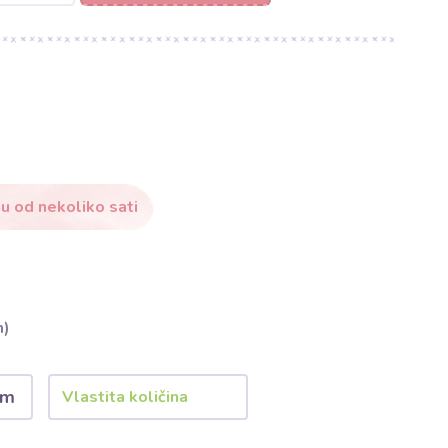
u od nekoliko sati
m)
 m