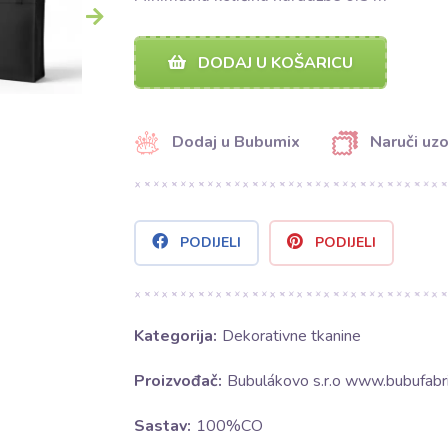
DODAJ U KOŠARICU
Dodaj u Bubumix
Naruči uz
PODIJELI
PODIJELI
Kategorija:
Dekorativne tkanine
Proizvođač:
Bubulákovo s.r.o www.bubufabri
Sastav:
100%CO