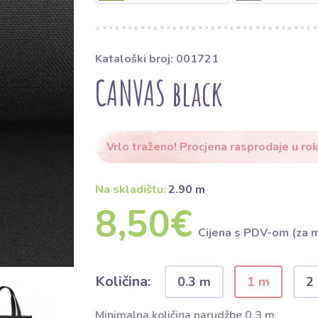
Kataloški broj: 001721
CANVAS black
Vrlo traženo! Procjena rasprodaje u rok
Na skladištu:
2.90 m
8,50€
Cijena s PDV-om (za 
Količina:
0.3 m
1 m
2
Minimalna količina narudžbe 0.3 m