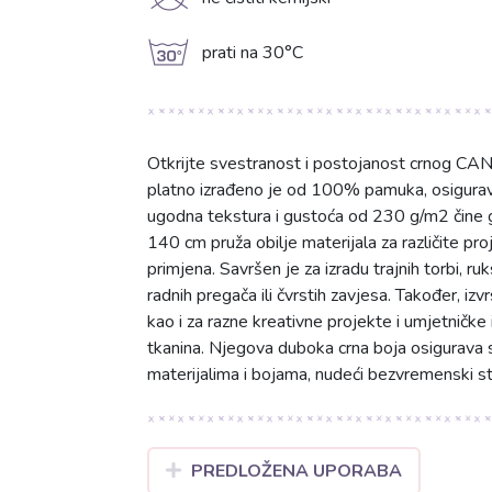
K
g
prati na 30°C
Otkrijte svestranost i postojanost crnog CA
platno izrađeno je od 100% pamuka, osiguravaj
ugodna tekstura i gustoća od 230 g/m2 čine ga 
140 cm pruža obilje materijala za različite pr
primjena. Savršen je za izradu trajnih torbi, ru
radnih pregača ili čvrstih zavjesa. Također, izv
kao i za razne kreativne projekte i umjetničke
tkanina. Njegova duboka crna boja osigurava so
materijalima i bojama, nudeći bezvremenski sti
PREDLOŽENA UPORABA