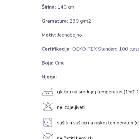
Širina:
140 cm
Gramatura:
230 g/m2
Motiv:
Jednobojno
Certifikacija:
OEKO-TEX Standard 100 class 
Boja:
Crna
Njega:
E
glačati na srednjoj temperaturi (150°C
H
ne izbjeljivati
V
sušiti u sušilici na niskoj temperaturi 
ne čistiti kemijski