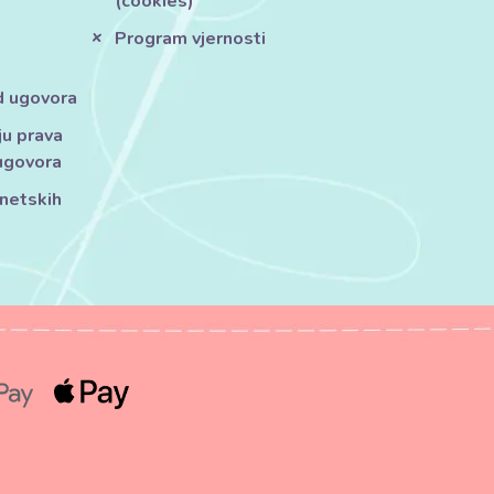
(cookies)
Program vjernosti
d ugovora
ju prava
ugovora
rnetskih