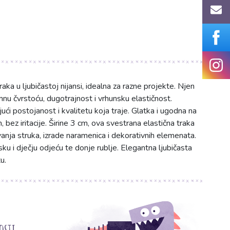
aka u ljubičastoj nijansi, idealna za razne projekte. Njen
 čvrstoću, dugotrajnost i vrhunsku elastičnost.
ući postojanost i kvalitetu koja traje. Glatka i ugodna na
bez iritacije. Širine 3 cm, ova svestrana elastična traka
anja struka, izrade naramenica i dekorativnih elemenata.
ku i dječju odjeću te donje rublje. Elegantna ljubičasta
u.
osti