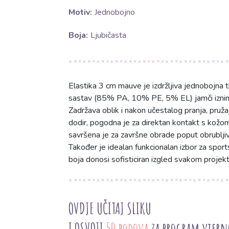
Motiv:
Jednobojno
Boja:
Ljubičasta
Elastika 3 cm mauve je izdržljiva jednobojna tr
sastav (85% PA, 10% PE, 5% EL) jamči iznimnu
Zadržava oblik i nakon učestalog pranja, pružaj
dodir, pogodna je za direktan kontakt s kožom, 
savršena je za završne obrade poput obrubljiv
Također je idealan funkcionalan izbor za sports
boja donosi sofisticiran izgled svakom projekt
OVDJE UČITAJ SLIKU
I OSVOJI
50 bodova
za program vjern