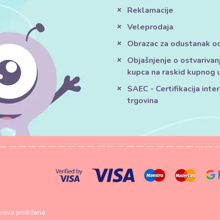
Reklamacije
Veleprodaja
Obrazac za odustanak o
Objašnjenje o ostvarivan
kupca na raskid kupnog 
SAEC - Certifikacija inte
trgovina
rava pridržana