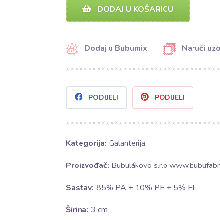
DODAJ U KOŠARICU
Dodaj u Bubumix
Naruči uz
PODIJELI
PODIJELI
Kategorija:
Galanterija
Proizvođač:
Bubulákovo s.r.o www.bubufabri
Sastav:
85% PA + 10% PE + 5% EL
Širina:
3 cm