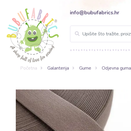
info@bubufabrics.hr
Početna
Galanterija
Gume
Odjevna guma