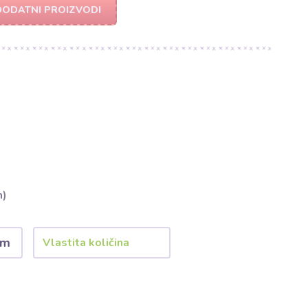
DODATNI PROIZVODI
m)
 m