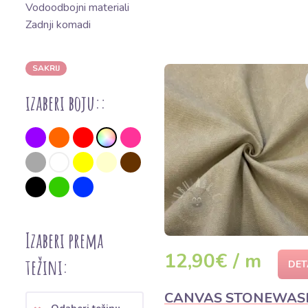
Vodoodbojni materiali
Zadnji komadi
SAKRIJ
izaberi boju::
Izaberi prema
12,90€ / m
težini:
DET
CANVAS STONEWAS