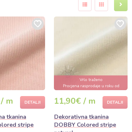
Vrlo traženo
Procjena rasprodaje u roku od
nekoliko sati
 / m
11,90€ / m
DETALJI
DETALJI
na tkanina
Dekorativna tkanina
ored stripe
DOBBY Colored stripe