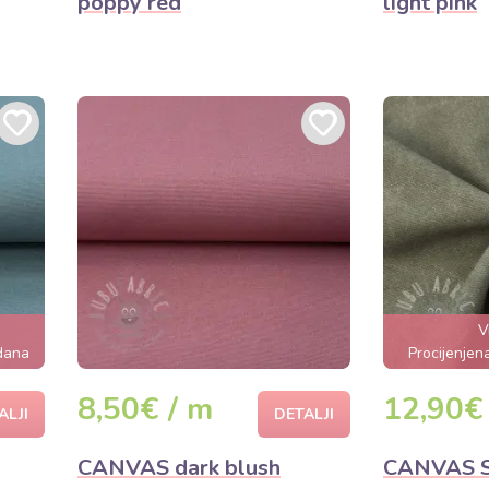
poppy red
light pink
V
 dana
Procijenjen
8,50€ / m
12,90€
ALJI
DETALJI
CANVAS dark blush
CANVAS 