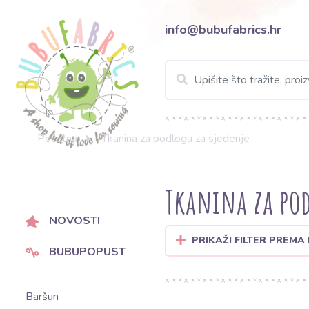
info@bubufabrics.hr
Početna
Tkanina za podlogu za sjedenje
Tkanina za pod
NOVOSTI
PRIKAŽI FILTER PREMA
BUBUPOPUST
Baršun