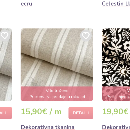
ecru
Celestin 
Vrlo traženo
V
Procjena rasprodaje u roku od
Procijenjeno
nekoliko sati
15,90€ / m
19,90€
ALJI
DETALJI
Dekorativna tkanina
Dekorativ