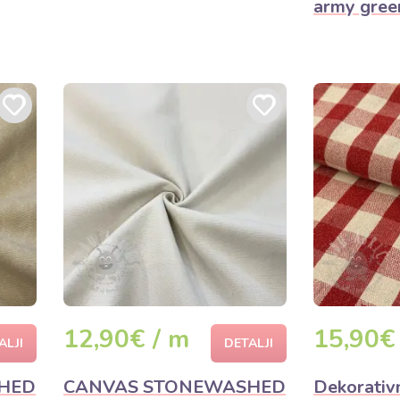
army gree
12,90€ / m
15,90€
ALJI
DETALJI
HED
CANVAS STONEWASHED
Dekorativ