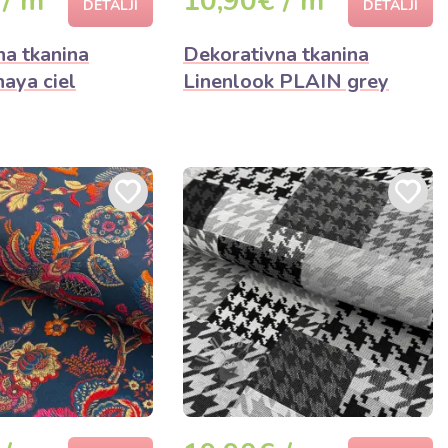
 / m
10,90€ / m
DETALJI
DETALJI
na tkanina
Dekorativna tkanina
naya ciel
Linenlook PLAIN grey