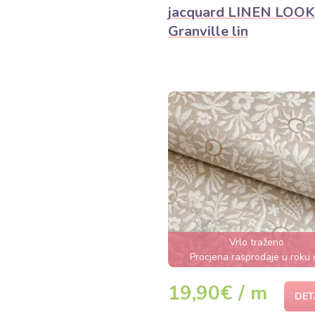
jacquard LINEN LOOK
Granville lin
Vrlo traženo
Procjena rasprodaje u roku 
nekoliko sati
19,90€ / m
DET