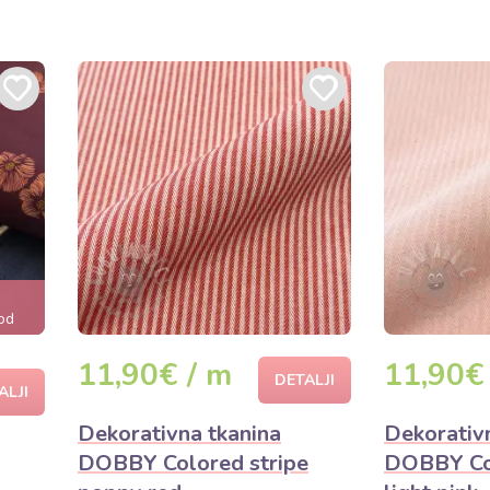
od
11,90€ / m
11,90€
DETALJI
ALJI
Dekorativna tkanina
Dekorativ
DOBBY Colored stripe
DOBBY Col