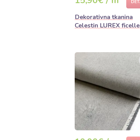
15,90€ / m
DET
Dekorativna tkanina
Celestin LUREX ficelle