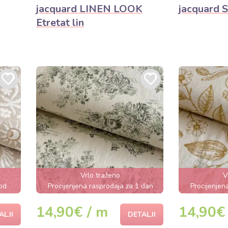
jacquard LINEN LOOK
jacquard S
Etretat lin
Vrlo traženo
V
od
Procijenjena rasprodaja za 1 dan
Procijenjen
14,90€ / m
14,90€
ALJI
DETALJI