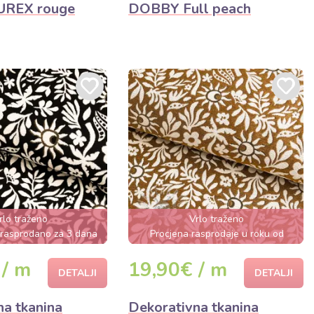
LUREX rouge
DOBBY Full peach
rlo traženo
Vrlo traženo
 rasprodano za 3 dana
Procjena rasprodaje u roku od
nekoliko sati
 / m
19,90€ / m
DETALJI
DETALJI
na tkanina
Dekorativna tkanina