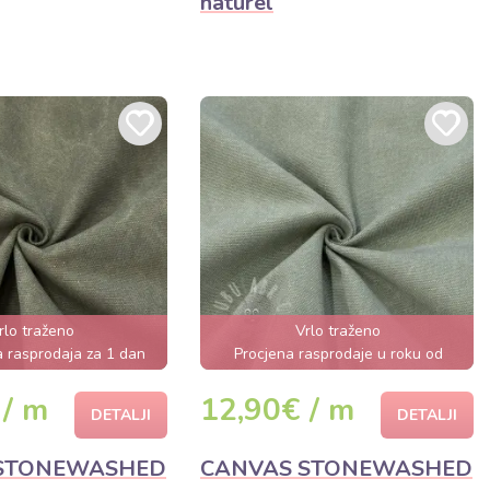
naturel
rlo traženo
Vrlo traženo
a rasprodaja za 1 dan
Procjena rasprodaje u roku od
nekoliko sati
 / m
12,90€ / m
DETALJI
DETALJI
STONEWASHED
CANVAS STONEWASHED