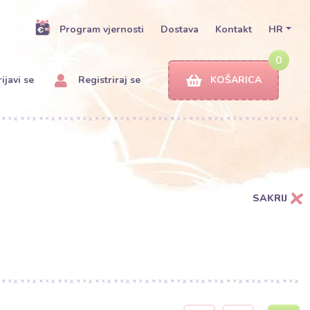
Program vjernosti
Dostava
Kontakt
HR
0
ijavi se
Registriraj se
KOŠARICA
SAKRIJ