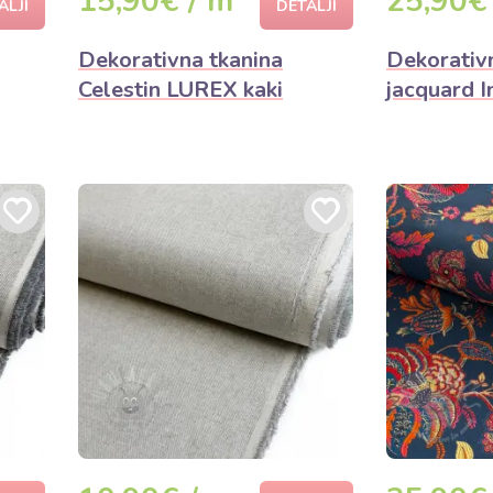
15,90€ / m
25,90€
ALJI
DETALJI
Dekorativna tkanina
Dekorativ
Celestin LUREX kaki
jacquard I