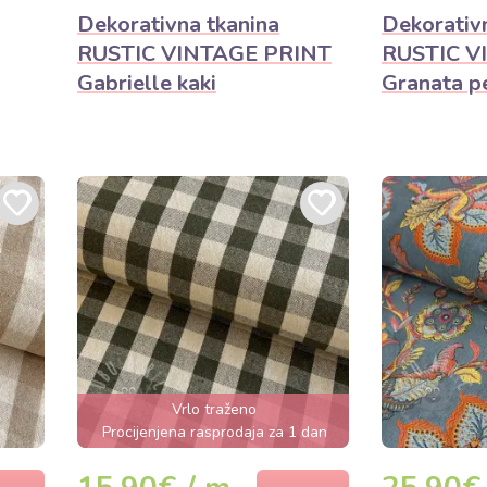
Dekorativna tkanina
Dekorativ
RUSTIC VINTAGE PRINT
RUSTIC V
Gabrielle kaki
Granata p
Vrlo traženo
Procijenjena rasprodaja za 1 dan