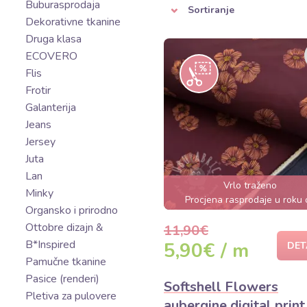
Buburasprodaja
Sortiranje
Dekorativne tkanine
Druga klasa
ECOVERO
Flis
Frotir
Galanterija
Jeans
Jersey
Juta
Lan
Vrlo traženo
Minky
Procjena rasprodaje u roku 
Organsko i prirodno
nekoliko sati
Ottobre dizajn &
11,90€
B*Inspired
5,90€ / m
DET
Pamučne tkanine
Pasice (renderi)
Softshell Flowers
Pletiva za pulovere
aubergine digital print