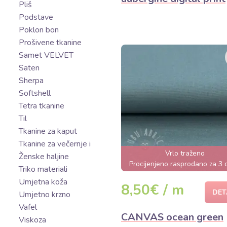
Pliš
Podstave
Poklon bon
Prošivene tkanine
Samet VELVET
Saten
Sherpa
Softshell
Tetra tkanine
Til
Tkanine za kaput
Tkanine za večernje i
Vrlo traženo
Ženske haljine
Procijenjeno rasprodano za 3
Triko materiali
Umjetna koža
8,50€ / m
DET
Umjetno krzno
Vafel
CANVAS ocean green
Viskoza