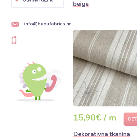
Odaberi težinu
beige
info@bubufabrics.hr
15,90€ / m
DET
Dekorativna tkanina