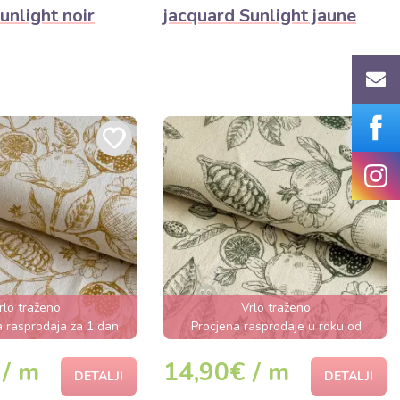
unlight noir
jacquard Sunlight jaune
rlo traženo
Vrlo traženo
a rasprodaja za 1 dan
Procjena rasprodaje u roku od
nekoliko sati
 / m
14,90€ / m
DETALJI
DETALJI