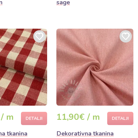
n
sage
 / m
11,90€ / m
DETALJI
DETALJI
na tkanina
Dekorativna tkanina