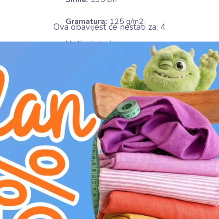
Gramatura:
125 g/m2
Ova obavijest će nestati za:
3
Motiv:
Jednobojno
Certifikacija:
OEKO-TEX Standard 100 class 
Boja:
Narančasta
Njega:
U
ne sušiti u sušilici
H
ne izbjeljivati
D
glačati na niskoj temperaturi (110°C)
L
profesionalno kemijsko čišćenje