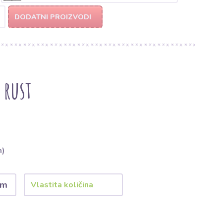
DODATNI PROIZVODI
 rust
m)
 m