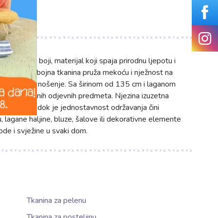
ančastoj boji, materijal koji spaja prirodnu ljepotu i
ova jednobojna tkanina pruža mekoću i nježnost na
i svakodnevno nošenje. Sa širinom od 135 cm i laganom
je prozračnih odjevnih predmeta. Njezina izuzetna
ih mjeseci, dok je jednostavnost održavanja čini
, lagane haljine, bluze, šalove ili dekorativne elemente
ode i svježine u svaki dom.
Tkanina za pelenu
Tkanina za posteljinu