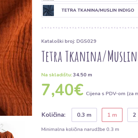
TETRA TKANINA/MUSLIN INDIGO
Kataloški broj: DGS029
Tetra Tkanina/Muslin
Na skladištu:
34.50 m
7,40€
Cijena s PDV-om (za 
Količina:
0.3 m
1 m
2
Minimalna količina narudžbe 0.3 m