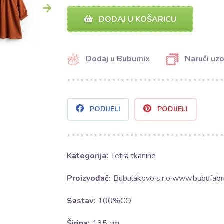
DODAJ U KOŠARICU
Dodaj u Bubumix
Naruči uz
PODIJELI
PODIJELI
Kategorija:
Tetra tkanine
Proizvođač:
Bubulákovo s.r.o www.bubufabri
Sastav:
100%CO
Širina:
135 cm