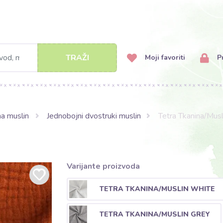
TRAŽI
Moji favoriti
Pr
na muslin
Jednobojni dvostruki muslin
Tetra Tkanina/Musl
Varijante proizvoda
TETRA TKANINA/MUSLIN WHITE
TETRA TKANINA/MUSLIN GREY