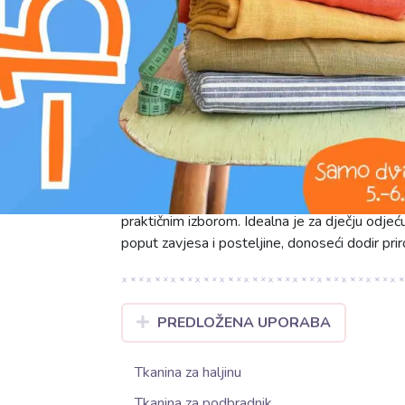
g
prati na 30°C
Upoznajte Tetra Tkaninu/Muslin u prekrasnoj nar
iznimnu udobnost. Izrađena od 100% pamuka, 
dodir, čineći je idealnom za osjetljivu kožu 
gramažom od 125 g/m2, savršena je za kreiran
prozračnost osigurava udobnost tijekom toplij
praktičnim izborom. Idealna je za dječju odjeću
poput zavjesa i posteljine, donoseći dodir prir
PREDLOŽENA UPORABA
Tkanina za haljinu
Tkanina za podbradnik