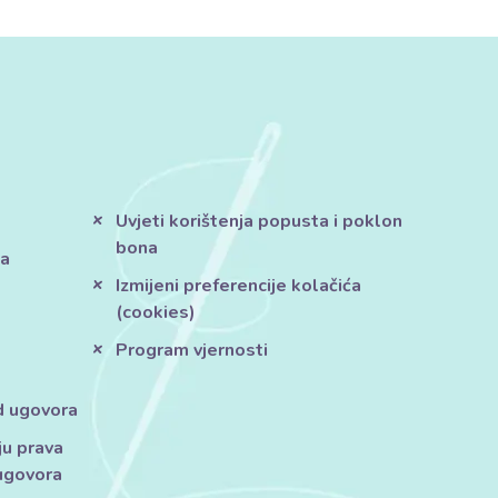
Uvjeti korištenja popusta i poklon
bona
ja
Izmijeni preferencije kolačića
(cookies)
Program vjernosti
d ugovora
ju prava
ugovora