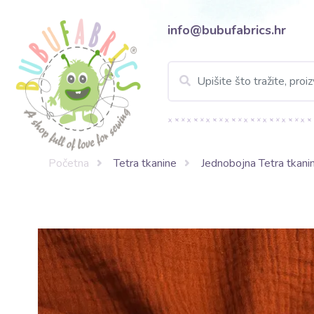
info@bubufabrics.hr
Početna
Tetra tkanine
Jednobojna Tetra tkani