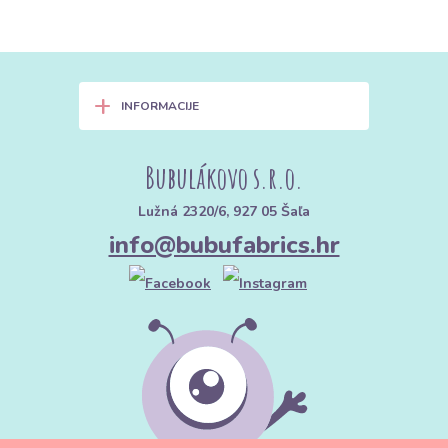
+
INFORMACIJE
Bubulákovo s.r.o.
Lužná 2320/6, 927 05 Šaľa
info@bubufabrics.hr