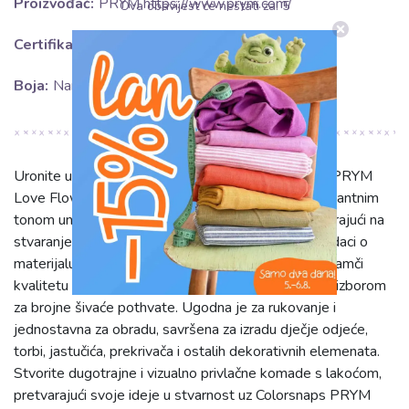
Proizvođač:
PRYM https://www.prym.com/
Ova obavijest će nestati za:
5
Certifikacija:
OEKO-TEX Standard 100 class I.
Boja:
Narančasta
Uronite u svijet kreativnosti uz tkaninu Colorsnaps PRYM
Love Flowers 1. Ova narančasta tkanina svojim vibrantnim
tonom unosi energiju i radost u svaki projekt, inspirirajući na
stvaranje jedinstvenih predmeta. Iako specifični podaci o
materijalu, širini i težini nisu navedeni, PRYM brand jamči
kvalitetu i pouzdanost, što ovu tkaninu čini odličnim izborom
za brojne šivaće pothvate. Ugodna je za rukovanje i
jednostavna za obradu, savršena za izradu dječje odjeće,
torbi, jastučića, prekrivača i ostalih dekorativnih elemenata.
Stvorite dugotrajne i vizualno privlačne komade s lakoćom,
pretvarajući svoje ideje u stvarnost uz Colorsnaps PRYM