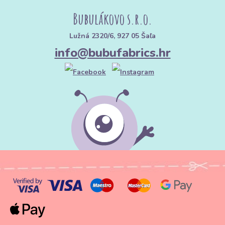
Bubulákovo s.r.o.
Lužná 2320/6, 927 05 Šaľa
info@bubufabrics.hr