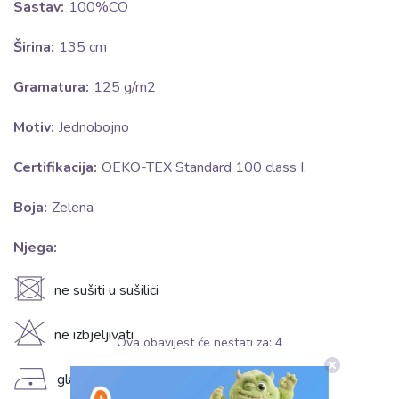
Sastav:
100%CO
Širina:
135 cm
Gramatura:
125 g/m2
Motiv:
Jednobojno
Certifikacija:
OEKO-TEX Standard 100 class I.
Boja:
Zelena
Njega:
U
ne sušiti u sušilici
H
ne izbjeljivati
Ova obavijest će nestati za:
4
D
glačati na niskoj temperaturi (110°C)