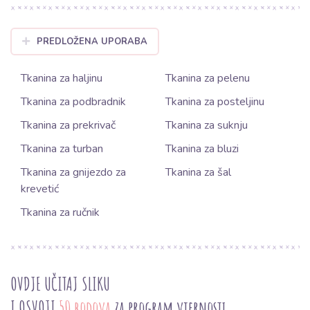
PREDLOŽENA UPORABA
Tkanina za haljinu
Tkanina za pelenu
Tkanina za podbradnik
Tkanina za posteljinu
Tkanina za prekrivač
Tkanina za suknju
Tkanina za turban
Tkanina za bluzi
Tkanina za gnijezdo za
Tkanina za šal
krevetić
Tkanina za ručnik
OVDJE UČITAJ SLIKU
I OSVOJI
50 bodova
za program vjernosti