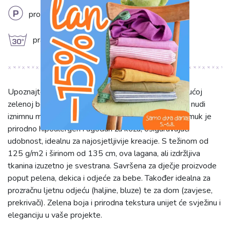
L
profesionalno kemijsko čišćenje
g
prati na 30°C
Upoznajte Tetra Tkaninu/Muslin pickle u osvježavajućoj
zelenoj boji. Ova jednobojna tkanina, 100% pamuk, nudi
iznimnu mekoću, prozračnost i nježnost na dodir. Pamuk je
prirodno hipoalergen i ugodan za kožu, osiguravajući
udobnost, idealnu za najosjetljivije kreacije. S težinom od
125 g/m2 i širinom od 135 cm, ova lagana, ali izdržljiva
tkanina izuzetno je svestrana. Savršena za dječje proizvode
poput pelena, dekica i odjeće za bebe. Također idealna za
prozračnu ljetnu odjeću (haljine, bluze) te za dom (zavjese,
prekrivači). Zelena boja i prirodna tekstura unijet će svježinu i
eleganciju u vaše projekte.