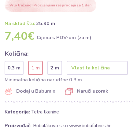
Vrlo traženo! Procijenjena rasprodaja za 1 dan
Na skladištu:
25.90 m
7,40€
Cijena s PDV-om (za m)
Količina:
0.3 m
1 m
2 m
Minimalna količina narudžbe 0.3 m
Dodaj u Bubumix
Naruči uzorak
Kategorija:
Tetra tkanine
Proizvođač:
Bubulákovo s.r.o www.bubufabrics.hr