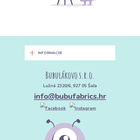
+
INFORMACIJE
Bubulákovo s.r.o.
Lužná 2320/6, 927 05 Šaľa
info@bubufabrics.hr