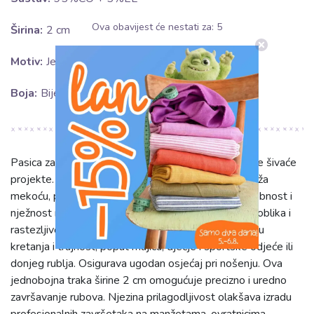
Ova obavijest će nestati za:
5
Širina:
2 cm
Motiv:
Jednobojno
Boja:
Bijela
Pasica za obrub jersey, bijele boje, ključna je za vaše šivaće
projekte. Sastav od 95% pamuka i 5% elastina pruža
mekoću, prozračnost i fleksibilnost. Pamuk nudi udobnost i
nježnost na koži, dok elastin osigurava zadržavanje oblika i
rastezljivost. Idealna je za odjeću koja treba slobodu
kretanja i trajnost, poput majica, dječje i sportske odjeće ili
donjeg rublja. Osigurava ugodan osjećaj pri nošenju. Ova
jednobojna traka širine 2 cm omogućuje precizno i uredno
završavanje rubova. Njezina prilagodljivost olakšava izradu