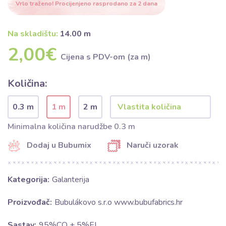
Vrlo traženo! Procijenjeno rasprodano za 2 dana
Na skladištu:
14.00 m
2,00€
Cijena s PDV-om (za m)
Količina:
0.3 m
1 m
2 m
Minimalna količina narudžbe 0.3 m
Dodaj u Bubumix
Naruči uzorak
Kategorija:
Galanterija
Proizvođač:
Bubulákovo s.r.o www.bubufabrics.hr
Sastav:
95%CO + 5%EL