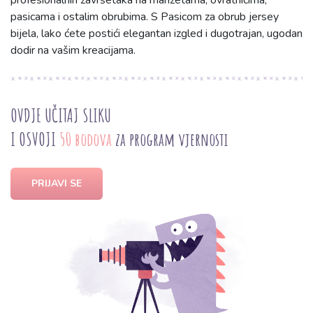
profesionalnih završetaka na manžetama, ovratnicima,
pasicama i ostalim obrubima. S Pasicom za obrub jersey
bijela, lako ćete postići elegantan izgled i dugotrajan, ugodan
dodir na vašim kreacijama.
OVDJE UČITAJ SLIKU
I OSVOJI
50 bodova
za program vjernosti
PRIJAVI SE