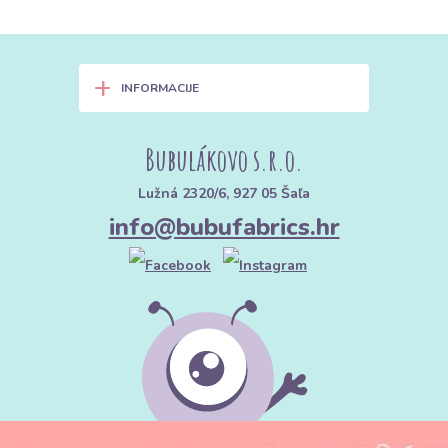
+
INFORMACIJE
Bubulákovo s.r.o.
Lužná 2320/6, 927 05 Šaľa
info@bubufabrics.hr