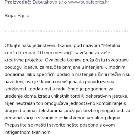
Proizvođač:
Bubulákovo s.r.o www.bubufabrics.hr
Boja:
Bijela
Otkrijte našu jedinstvenu tkaninu pod nazivom "Metalna
kopča trozubac 40 mm messing", savršenu za vaše
kreativne projekte. Ova bijela tkanina pruža čistu i svestranu
podlogu, idealnu za različite primjene u interijeru ili modnim
dodacima. Iako specifični podaci o materijalu, širini i težini nisu
navedeni, ova je tkanina osmišljena da ponudi izvrsnu
izdržljivost i podatnost u radu, čineći je pogodnom za
uređenje doma, izradu unikatnih torbi ili dekorativnih jastuka.
Njen neutralan ton omogućava jednostavno kombiniranje s
drugim bojama i teksturama, pružajući bezbroj mogućnosti za
personalizaciju i stvaranje jedinstvenog vizualnog dojma.
Prepustite se mašti i stvorite nešto posebno s ovom
intrigantnom tkaninom.