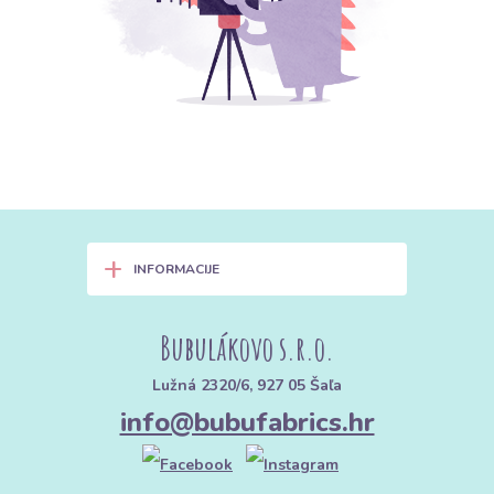
+
INFORMACIJE
Bubulákovo s.r.o.
Lužná 2320/6, 927 05 Šaľa
info@bubufabrics.hr