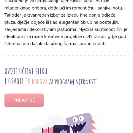
Savršena je za ukrašavanje vjenčanica, vela i ostalih
mladenkinog pribora, dodajući im romantičnu i sanjivu notu.
Također je izvanredan izbor za izradu fine donje odjeće,
bluza, dječje odjeće ili kao elegantan obrub na posteljini,
zavjesama i dekorativnim jastucima. Njezina suptilnost čini je
idealnom i za razne kreativne projekte i DIY izradu, gdje god
želite unijeti dašak klasičnog šarma i profinjenosti.
OVDJE UČITAJ SLIKU
I OSVOJI
50 bodova
za program vjernosti
PRIJAVI SE