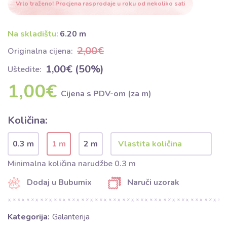
Vrlo traženo! Procjena rasprodaje u roku od nekoliko sati
Na skladištu:
6.20 m
2,00€
Originalna cijena:
1,00€ (50%)
Uštedite:
1,00€
Cijena s PDV-om (za m)
Količina:
0.3 m
1 m
2 m
Minimalna količina narudžbe 0.3 m
Dodaj u Bubumix
Naruči uzorak
Kategorija:
Galanterija