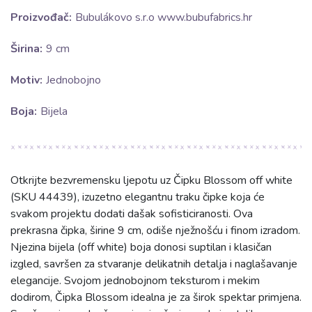
Proizvođač:
Bubulákovo s.r.o www.bubufabrics.hr
Širina:
9 cm
Motiv:
Jednobojno
Boja:
Bijela
Otkrijte bezvremensku ljepotu uz Čipku Blossom off white
(SKU 44439), izuzetno elegantnu traku čipke koja će
svakom projektu dodati dašak sofisticiranosti. Ova
prekrasna čipka, širine 9 cm, odiše nježnošću i finom izradom.
Njezina bijela (off white) boja donosi suptilan i klasičan
izgled, savršen za stvaranje delikatnih detalja i naglašavanje
elegancije. Svojom jednobojnom teksturom i mekim
dodirom, Čipka Blossom idealna je za širok spektar primjena.