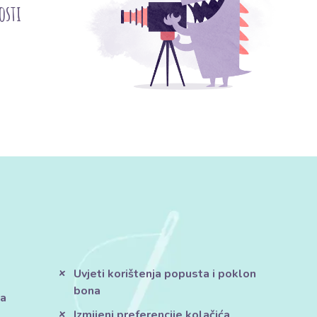
osti
Uvjeti korištenja popusta i poklon
bona
ja
Izmijeni preferencije kolačića