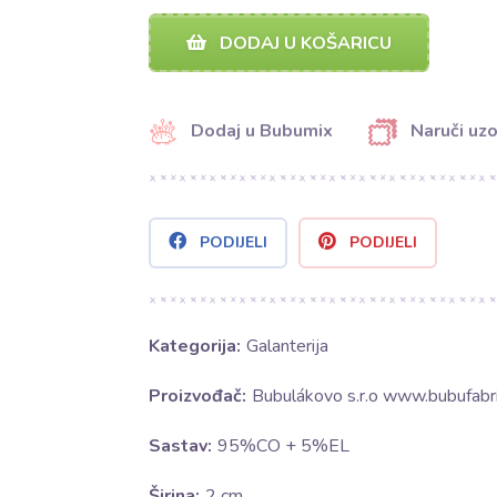
DODAJ U KOŠARICU
Dodaj u Bubumix
Naruči uz
PODIJELI
PODIJELI
Kategorija:
Galanterija
Proizvođač:
Bubulákovo s.r.o www.bubufabri
Sastav:
95%CO + 5%EL
Širina:
2 cm