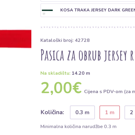
KOSA TRAKA JERSEY DARK GREE
Kataloški broj: 42728
Pasica za obrub jersey r
Na skladištu:
14.20 m
2,00€
Cijena s PDV-om (za 
Količina:
0.3 m
1 m
2
Minimalna količina narudžbe 0.3 m