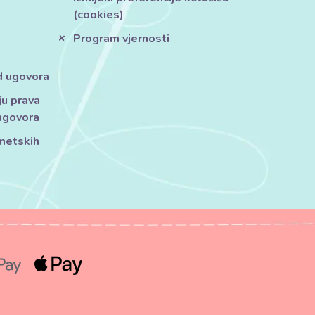
(cookies)
Program vjernosti
d ugovora
ju prava
ugovora
rnetskih