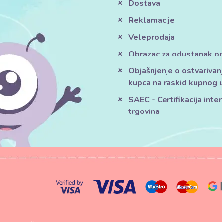
Dostava
Reklamacije
Veleprodaja
Obrazac za odustanak o
Objašnjenje o ostvarivan
kupca na raskid kupnog 
SAEC - Certifikacija inte
trgovina