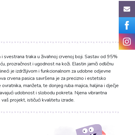
 i svestrana traka u živahnoj crvenoj boji. Sastav od 95%
, prozračnost i ugodnost na koži. Elastin jamči odličnu
čineći je izdržljivom i funkcionalnom za udobne odjevne
ova crvena pasica savršena je za precizno i estetsko
 ovratnika, manžeta, te donjeg ruba majica, haljina i dječje
avajući udobnost i slobodu pokreta. Njena vibrantna
vaš projekt, ističući kvalitetu izrade.