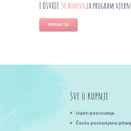
I OSVOJI
50 bodova
za program vjern
PRIJAVI SE
Sve o kupnji
Uvjeti poslovanja
Često postavljena pitan