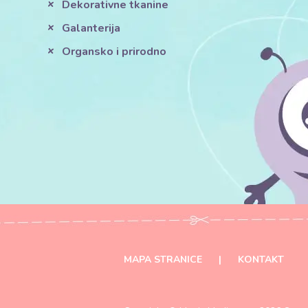
Dekorativne tkanine
Galanterija
Organsko i prirodno
MAPA STRANICE
|
KONTAKT