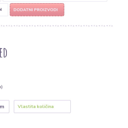
N
DODATNI PROIZVODI
ed
m)
 m