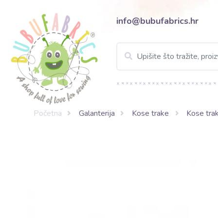
info@bubufabrics.hr
Početna
Galanterija
Kose trake
Kose tra