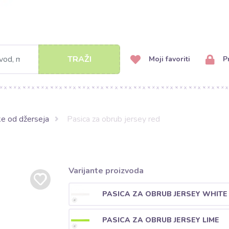
TRAŽI
Moji favoriti
Pr
ke od džerseja
Pasica za obrub jersey red
Varijante proizvoda
PASICA ZA OBRUB JERSEY WHITE
PASICA ZA OBRUB JERSEY LIME