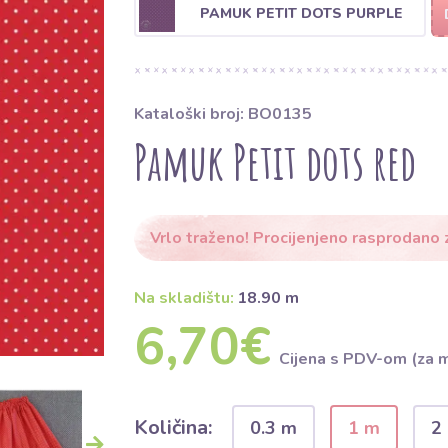
PAMUK PETIT DOTS PURPLE
Kataloški broj: BO0135
Pamuk Petit dots red
Vrlo traženo! Procijenjeno rasprodano 
Na skladištu:
18.90 m
6,70€
Cijena s PDV-om (za 
Količina:
0.3 m
1 m
2