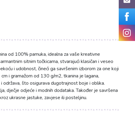
anina od 100% pamuka, idealna za vaše kreativne
armantnim sitnim točkicama, stvarajući klasičan i veseo
mekoću i udobnost, čineći ga savršenim izborom za one koji
50 cm i gramažom od 130 g/m2, tkanina je lagana,
i održava, što osigurava dugotrajnost boje i oblika.
ošulja, dječje odjeće i modnih dodataka. Također je savršena
roz ukrasne jastuke, zavjese ili posteljinu.