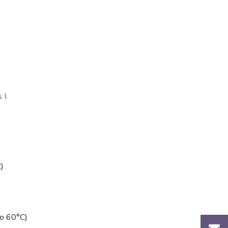
I.
)
(do 60°C)