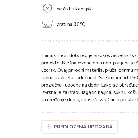
K
ne čistiti kemijski
g
prati na 30°C
Pamuk Petit dots red je visokokvalitetna tk
projekte. Nježna crvena boja upotpunjena je š
uzorak. Ovaj prirodni materijal pruža iznimnu 
cijene kvalitetu i udobnost. Sa širinom od 1
prozračna i ugodna na dodir. Lako se obrađuje 
Izvrsna je za izradu laganih haljina, suknji, k
za uređenje doma, unoseći svježinu u prostor k
PREDLOŽENA UPORABA