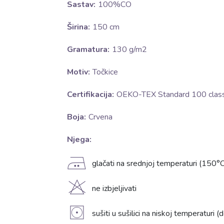
Sastav:
100%CO
Širina:
150 cm
Gramatura:
130 g/m2
Motiv:
Točkice
Certifikacija:
OEKO-TEX Standard 100 class 
Boja:
Crvena
Njega:
E
glačati na srednjoj temperaturi (150°C
H
ne izbjeljivati
V
sušiti u sušilici na niskoj temperaturi 