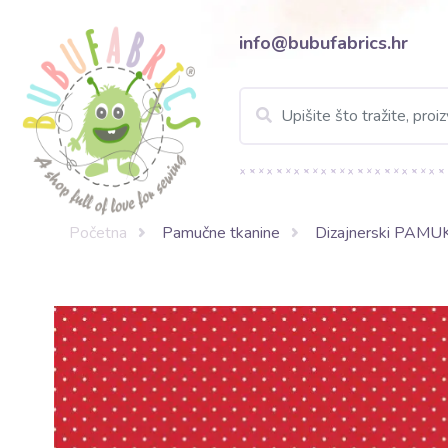
info@bubufabrics.hr
Početna
Pamučne tkanine
Dizajnerski PAMU