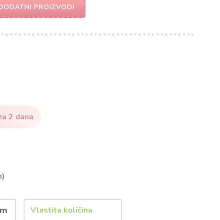
DODATNI PROIZVODI
za 2 dana
m)
 m