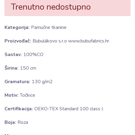
Trenutno nedostupno
Kategorija:
Pamučne tkanine
Proizvođač:
Bubulákovo s.r.o www.bubufabrics.hr
Sastav:
100%CO
Širina:
150 cm
Gramatura:
130 g/m2
Motiv:
Točkice
Certifikacija:
OEKO-TEX Standard 100 class I.
Boja:
Roza