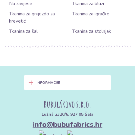
Na zavjese
Tkanina za bluzi
Tkanina za gnijezdo za
Tkanina za igračke
krevetić
Tkanina za šal
Tkanina za stolnjak
+
INFORMACIJE
Bubulákovo s.r.o.
Lužná 2320/6, 927 05 Šaľa
info@bubufabrics.hr