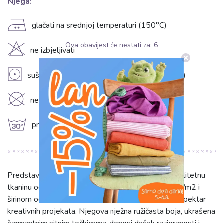
Njega:
E
glačati na srednjoj temperaturi (150°C)
Ova obavijest će nestati za:
5
H
ne izbjeljivati
V
sušiti u sušilici na niskoj temperaturi (do 60°C)
K
ne čistiti kemijski
g
prati na 30°C
Predstavljamo Pamuk Petit dots pink, izuzetno kvalitetnu
tkaninu od 100% pamuka. S gramaturom od 130 g/m2 i
širinom od 150 cm, ovaj pamuk je idealan za širok spektar
kreativnih projekata. Njegova nježna ružičasta boja, ukrašena
šarmantnim sitnim točkicama, donosi dašak razigranosti i