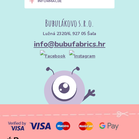
+
INFORMACIJE
Bubulákovo s.r.o.
Lužná 2320/6, 927 05 Šaľa
info@bubufabrics.hr