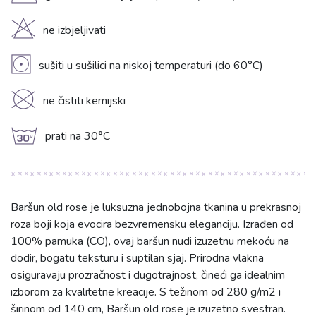
H
ne izbjeljivati
V
sušiti u sušilici na niskoj temperaturi (do 60°C)
K
ne čistiti kemijski
g
prati na 30°C
Baršun old rose je luksuzna jednobojna tkanina u prekrasnoj
roza boji koja evocira bezvremensku eleganciju. Izrađen od
100% pamuka (CO), ovaj baršun nudi izuzetnu mekoću na
dodir, bogatu teksturu i suptilan sjaj. Prirodna vlakna
osiguravaju prozračnost i dugotrajnost, čineći ga idealnim
izborom za kvalitetne kreacije. S težinom od 280 g/m2 i
širinom od 140 cm, Baršun old rose je izuzetno svestran.