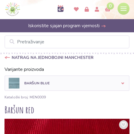
0
Iskoristite sjajan program vjernosti
NATRAG NA JEDNOBOJNI MANCHESTER
Varijante proizvoda
BARŠUN BLUE
Kataloški broj: MEN0009
Baršun red