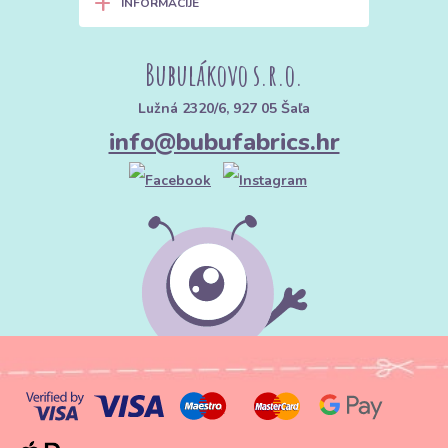
+
INFORMACIJE
Bubulákovo s.r.o.
Lužná 2320/6, 927 05 Šaľa
info@bubufabrics.hr