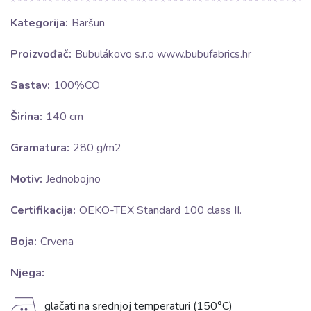
Kategorija:
Baršun
Proizvođač:
Bubulákovo s.r.o www.bubufabrics.hr
Sastav:
100%CO
Širina:
140 cm
Gramatura:
280 g/m2
Motiv:
Jednobojno
Certifikacija:
OEKO-TEX Standard 100 class II.
Boja:
Crvena
Njega:
E
glačati na srednjoj temperaturi (150°C)