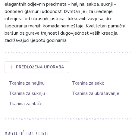
elegantnih odjevnih predmeta – haljina, sakoa, suknji –
donoseći glamur i udobnost. Izvrstan je i za uređenje
interijera: od ukrasnih jastuka i luksuznih zavjesa, do
tapeciranja manjih komada namještaja. Kvalitetan pamučni
baršun osigurava trajnost i dugovječnost vaših kreacija,
zadržavajući ljepotu godinama.
PREDLOŽENA UPORABA
Tkanina za haljinu
Tkanina za sako
Tkanina za suknju
Tkanina za ukrašavanje
Tkanina za hlače
OVDJE UČITAJ SLIKU