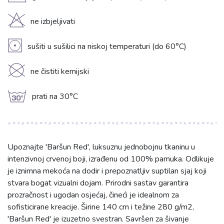
H
ne izbjeljivati
V
sušiti u sušilici na niskoj temperaturi (do 60°C)
K
ne čistiti kemijski
g
prati na 30°C
Upoznajte 'Baršun Red', luksuznu jednobojnu tkaninu u
intenzivnoj crvenoj boji, izrađenu od 100% pamuka. Odlikuje
je iznimna mekoća na dodir i prepoznatljiv suptilan sjaj koji
stvara bogat vizualni dojam. Prirodni sastav garantira
prozračnost i ugodan osjećaj, čineći je idealnom za
sofisticirane kreacije. Širine 140 cm i težine 280 g/m2,
'Baršun Red' je izuzetno svestran. Savršen za šivanje