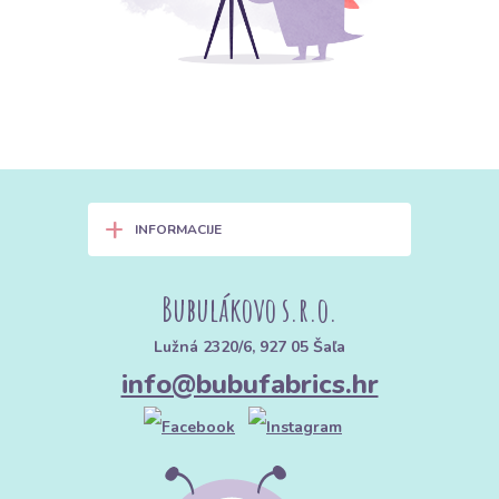
+
INFORMACIJE
Bubulákovo s.r.o.
Lužná 2320/6, 927 05 Šaľa
info@bubufabrics.hr