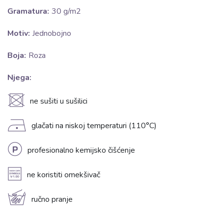
Gramatura:
30 g/m2
Motiv:
Jednobojno
Boja:
Roza
Njega:
U
ne sušiti u sušilici
D
glačati na niskoj temperaturi (110°C)
L
profesionalno kemijsko čišćenje
A
ne koristiti omekšivač
c
ručno pranje