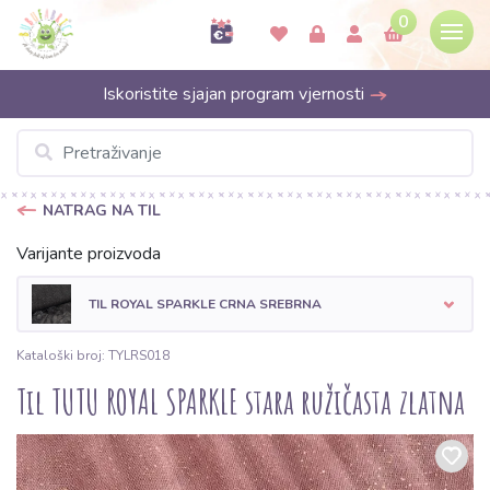
0
Iskoristite sjajan program vjernosti
NATRAG NA TIL
Varijante proizvoda
TIL ROYAL SPARKLE CRNA SREBRNA
Kataloški broj: TYLRS018
Til TUTU ROYAL SPARKLE stara ružičasta zlatna