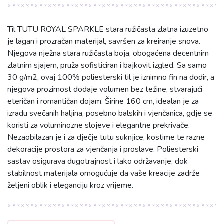
Til TUTU ROYAL SPARKLE stara ružičasta zlatna izuzetno
je lagan i prozračan materijal, savršen za kreiranje snova.
Njegova nježna stara ružičasta boja, obogaćena decentnim
zlatnim sjajem, pruža sofisticiran i bajkovit izgled. Sa samo
30 g/m2, ovaj 100% poliesterski til je iznimno fin na dodir, a
njegova prozirnost dodaje volumen bez težine, stvarajući
eteričan i romantičan dojam. Širine 160 cm, idealan je za
izradu svečanih haljina, posebno balskih i vjenčanica, gdje se
koristi za voluminozne slojeve i elegantne prekrivače.
Nezaobilazan je i za dječje tutu suknjice, kostime te razne
dekoracije prostora za vjenčanja i proslave. Poliesterski
sastav osigurava dugotrajnost i lako održavanje, dok
stabilnost materijala omogućuje da vaše kreacije zadrže
željeni oblik i eleganciju kroz vrijeme.