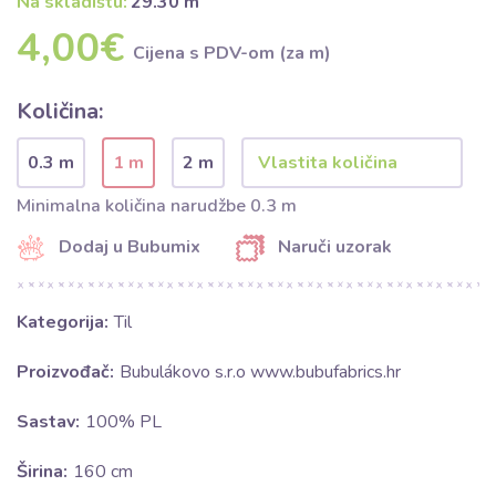
Na skladištu:
29.30 m
4,00€
Cijena s PDV-om (za m)
Količina:
0.3 m
1 m
2 m
Minimalna količina narudžbe 0.3 m
Dodaj u Bubumix
Naruči uzorak
Kategorija:
Til
Proizvođač:
Bubulákovo s.r.o www.bubufabrics.hr
Sastav:
100% PL
Širina:
160 cm