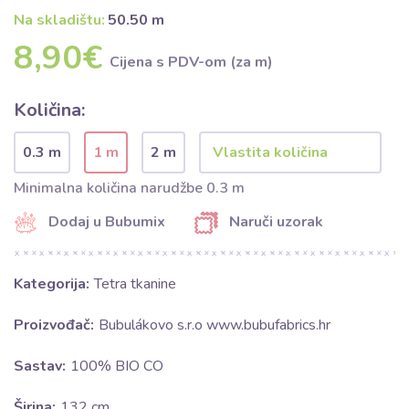
Na skladištu:
50.50 m
8,90€
Cijena s PDV-om (za m)
Količina:
0.3 m
1 m
2 m
Minimalna količina narudžbe 0.3 m
Dodaj u Bubumix
Naruči uzorak
Kategorija:
Tetra tkanine
Proizvođač:
Bubulákovo s.r.o www.bubufabrics.hr
Sastav:
100% BIO CO
Širina:
132 cm