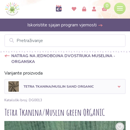
0
Iskoristite sjajan program vjernosti
NATRAG NA JEDNOBOJNA DVOSTRUKA MUSELINA -
ORGANSKA
Varijante proizvoda
TETRA TKANINA/MUSLIN SAND ORGANIC
Kataloški broj: DG0013
Tetra Tkanina/Muslin green ORGANIC