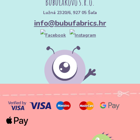
Bubulákovo s.r.o.
Lužná 2320/6, 927 05 Šaľa
info@bubufabrics.hr