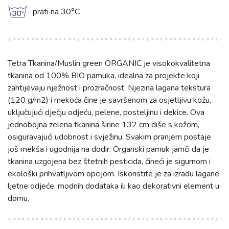
g
prati na 30°C
Tetra Tkanina/Muslin green ORGANIC je visokokvalitetna
tkanina od 100% BIO pamuka, idealna za projekte koji
zahtijevaju nježnost i prozračnost. Njezina lagana tekstura
(120 g/m2) i mekoća čine je savršenom za osjetljivu kožu,
uključujući dječju odjeću, pelene, posteljinu i dekice. Ova
jednobojna zelena tkanina širine 132 cm diše s kožom,
osiguravajući udobnost i svježinu. Svakim pranjem postaje
još mekša i ugodnija na dodir. Organski pamuk jamči da je
tkanina uzgojena bez štetnih pesticida, čineći je sigurnom i
ekološki prihvatljivom opcijom. Iskoristite je za izradu lagane
ljetne odjeće, modnih dodataka ili kao dekorativni element u
domu.