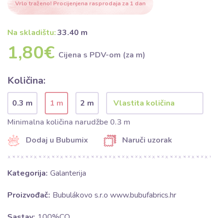
Vrlo traženo! Procijenjena rasprodaja za 1 dan
Na skladištu:
33.40 m
1,80€
Cijena s PDV-om (za m)
Količina:
0.3 m
1 m
2 m
Minimalna količina narudžbe 0.3 m
Dodaj u Bubumix
Naruči uzorak
Kategorija:
Galanterija
Proizvođač:
Bubulákovo s.r.o www.bubufabrics.hr
Sastav:
100%CO