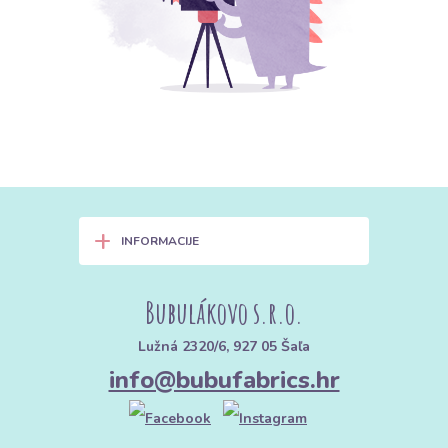
+
INFORMACIJE
Bubulákovo s.r.o.
Lužná 2320/6, 927 05 Šaľa
info@bubufabrics.hr