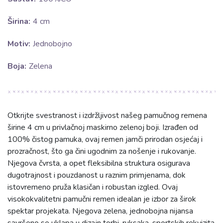
Širina:
4 cm
Motiv:
Jednobojno
Boja:
Zelena
Otkrijte svestranost i izdržljivost našeg pamučnog remena
širine 4 cm u privlačnoj maskirno zelenoj boji. Izrađen od
100% čistog pamuka, ovaj remen jamči prirodan osjećaj i
prozračnost, što ga čini ugodnim za nošenje i rukovanje.
Njegova čvrsta, a opet fleksibilna struktura osigurava
dugotrajnost i pouzdanost u raznim primjenama, dok
istovremeno pruža klasičan i robustan izgled. Ovaj
visokokvalitetni pamučni remen idealan je izbor za širok
spektar projekata. Njegova zelena, jednobojna nijansa