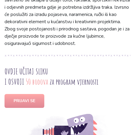
savršeno se uklapa u dizajn torbi, ruksaka, sportskih rekvizita
i odjevnih predmeta gdje je potrebna izdržljiva traka. Izvrsno
će poslužiti za izradu pojaseva, naramenica, ručki ili kao
dekorativni element u kućanstvu i kreativnim projektima.
Zbog svoje postojanosti i prirodnog sastava, pogodan je i za
dječje proizvode te proizvode za kućne ljubimce,
osiguravajući sigurnost i udobnost.
OVDJE UČITAJ SLIKU
I OSVOJI
50 bodova
za program vjernosti
PRIJAVI SE