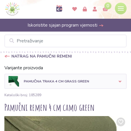
0
Iskoristite sjajan program vjernosti
NATRAG NA PAMUČNI REMENI
Varijante proizvoda
PAMUČNA TRAKA 4 CM GRASS GREEN
Kataloški broj: 185289
Pamučni remen 4 cm camo green