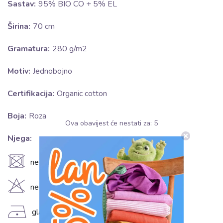
Sastav:
95% BIO CO + 5% EL
Širina:
70 cm
Gramatura:
280 g/m2
Motiv:
Jednobojno
Certifikacija:
Organic cotton
Boja:
Roza
Ova obavijest će nestati za:
5
Njega:
U
ne sušiti u sušilici
H
ne izbjeljivati
D
glačati na niskoj temperaturi (110°C)