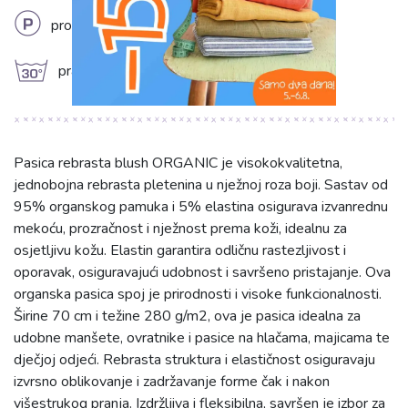
L
profesionalno kemijsko čišćenje
g
prati na 30°C
Pasica rebrasta blush ORGANIC je visokokvalitetna,
jednobojna rebrasta pletenina u nježnoj roza boji. Sastav od
95% organskog pamuka i 5% elastina osigurava izvanrednu
mekoću, prozračnost i nježnost prema koži, idealnu za
osjetljivu kožu. Elastin garantira odličnu rastezljivost i
oporavak, osiguravajući udobnost i savršeno pristajanje. Ova
organska pasica spoj je prirodnosti i visoke funkcionalnosti.
Širine 70 cm i težine 280 g/m2, ova je pasica idealna za
udobne manšete, ovratnike i pasice na hlačama, majicama te
dječjoj odjeći. Rebrasta struktura i elastičnost osiguravaju
izvrsno oblikovanje i zadržavanje forme čak i nakon
višestrukog pranja. Izdržljiva i fleksibilna, savršen je izbor za