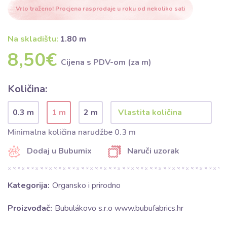
Vrlo traženo! Procjena rasprodaje u roku od nekoliko sati
Na skladištu:
1.80 m
8,50€
Cijena s PDV-om (za m)
Količina:
0.3 m
1 m
2 m
Minimalna količina narudžbe 0.3 m
Dodaj u Bubumix
Naruči uzorak
Kategorija:
Organsko i prirodno
Proizvođač:
Bubulákovo s.r.o www.bubufabrics.hr