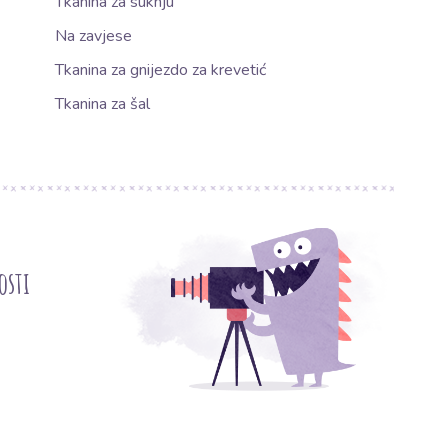
Tkanina za suknju
Na zavjese
Tkanina za gnijezdo za krevetić
Tkanina za šal
osti