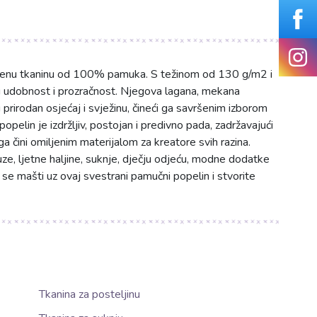
elenu tkaninu od 100% pamuka. S težinom od 130 g/m2 i
u udobnost i prozračnost. Njegova lagana, mekana
u prirodan osjećaj i svježinu, čineći ga savršenim izborom
opelin je izdržljiv, postojan i predivno pada, zadržavajući
ga čini omiljenim materijalom za kreatore svih razina.
uze, ljetne haljine, suknje, dječju odjeću, modne dodatke
te se mašti uz ovaj svestrani pamučni popelin i stvorite
Tkanina za posteljinu