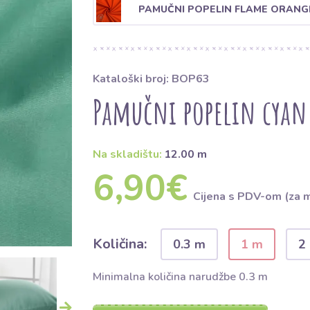
PAMUČNI POPELIN FLAME ORANG
Kataloški broj: BOP63
Pamučni popelin cyan
Na skladištu:
12.00 m
6,90€
Cijena s PDV-om (za 
Količina:
0.3 m
1 m
2
Minimalna količina narudžbe 0.3 m