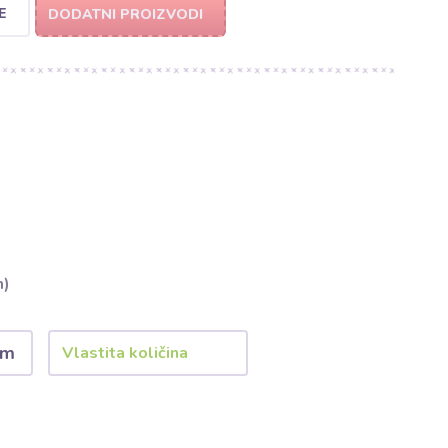
E
DODATNI PROIZVODI
m)
 m