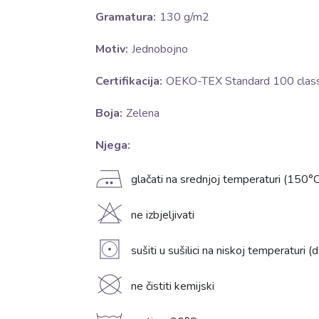
Gramatura:
130 g/m2
Motiv:
Jednobojno
Certifikacija:
OEKO-TEX Standard 100 class 
Boja:
Zelena
Njega:
E
glačati na srednjoj temperaturi (150°C
H
ne izbjeljivati
V
sušiti u sušilici na niskoj temperaturi 
K
ne čistiti kemijski