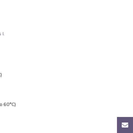
I.
)
(do 60°C)