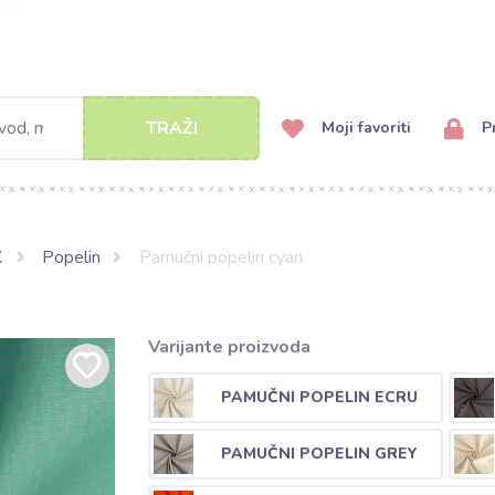
TRAŽI
Moji favoriti
Pr
K
Popelin
Pamučni popelin cyan
Varijante proizvoda
PAMUČNI POPELIN ECRU
PAMUČNI POPELIN GREY