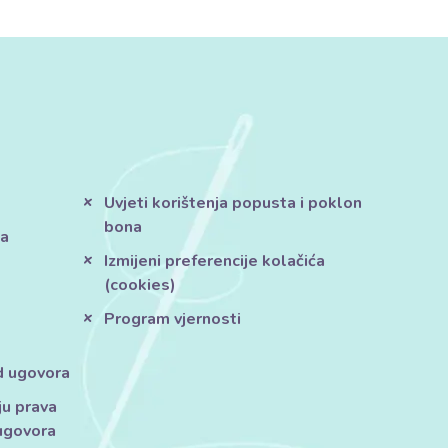
Uvjeti korištenja popusta i poklon
bona
ja
Izmijeni preferencije kolačića
(cookies)
Program vjernosti
d ugovora
ju prava
ugovora