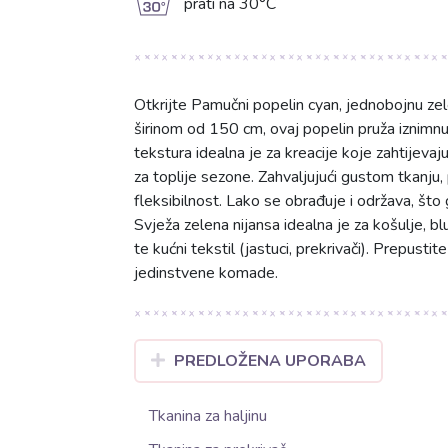
g
prati na 30°C
Otkrijte Pamučni popelin cyan, jednobojnu z
širinom od 150 cm, ovaj popelin pruža iznimn
tekstura idealna je za kreacije koje zahtijevaj
za toplije sezone. Zahvaljujući gustom tkanju, p
fleksibilnost. Lako se obrađuje i održava, što 
Svježa zelena nijansa idealna je za košulje, bl
te kućni tekstil (jastuci, prekrivači). Prepusti
jedinstvene komade.
PREDLOŽENA UPORABA
Tkanina za haljinu