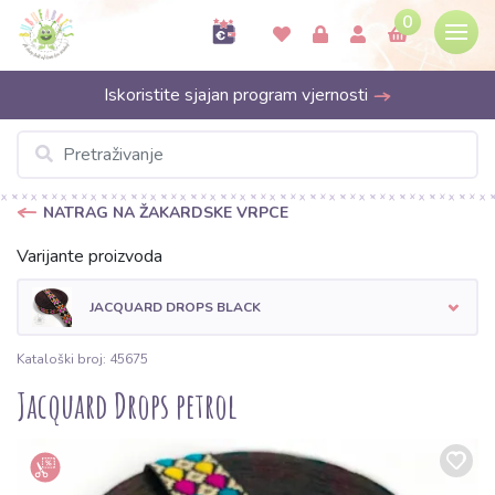
0
Iskoristite sjajan program vjernosti
NATRAG NA ŽAKARDSKE VRPCE
Varijante proizvoda
JACQUARD DROPS BLACK
Kataloški broj: 45675
Jacquard Drops petrol