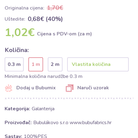
1,70€
Originalna cijena:
0,68€ (40%)
Uštedite:
1,02€
Cijena s PDV-om (za m)
Količina:
0.3 m
1 m
2 m
Minimalna količina narudžbe 0.3 m
Dodaj u Bubumix
Naruči uzorak
Kategorija:
Galanterija
Proizvođač:
Bubulákovo s.r.o www.bubufabrics.hr
Sastav:
100%PES