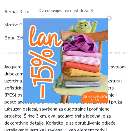
Ova obavijest će nestati za:
5
Širina:
3 cm
Motiv:
Geo Uzorci
Boja:
Zelena
Jacquard tkanina 'Jacquard Drops petrol' oduševljava svojom
dubokom petrolej zelenom bojom i elegantnim geo
uzorcima. Tkana tehnikom jacquarda, nudi bogatu teksturu i
sofisticiran vizualni dojam. Sastav od 100% poliestera
(PES) osigurava iznimnu trajnost, otpornost na habanje i
postojanost boje. Ova tkanina je laka za održavanje i pruža
luksuzan osjećaj, savršena za dugotrajne i profinjene
projekte. Širine 3 cm, ova jacquard traka idealna je za
dekorativne detalje. Koristite je za obrubljivanje odjeće,
ukrašavanje jastuka i zavjesa, ili kao element torbi i