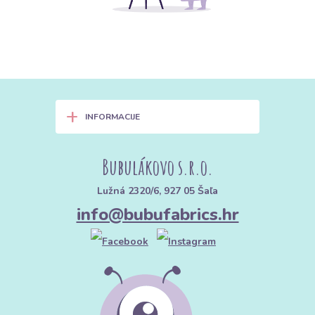
+
INFORMACIJE
Bubulákovo s.r.o.
Lužná 2320/6, 927 05 Šaľa
info@bubufabrics.hr