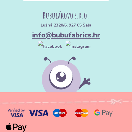
Bubulákovo s.r.o.
Lužná 2320/6, 927 05 Šaľa
info@bubufabrics.hr