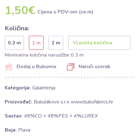
1,50€
Cijena s PDV-om (za m)
Količina:
0.3 m
1 m
2 m
Minimalna količina narudžbe 0.3 m
Dodaj u Bubumix
Naruči uzorak
Kategorija:
Galanterija
Proizvođač:
Bubulákovo s.r.o www.bubufabrics.hr
Sastav:
48%CO + 48%PES + 4%LUREX
Boja:
Plava