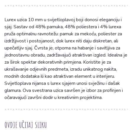
Lurex uzica 10 mm u svijetloplavoj boji donosi eleganciju i
sjaj. Sastav od 48% pamuka, 48% poliestera i 4% lurexa
pruža optimalnu ravnotežu: pamuk za mekoću, poliester za
izdržljivost i postojanost, dok lurex niti daju diskretan, ali
upečatljiv sjaj. Čvrsta je, otporna na habanje i savitljiva za
jednostavnu obradu, zadržavajući atraktivan izgled. Idealna je
za širok spektar dekorativnih primjena. Koristite je za
ukrašavanje odjevnih predmeta, izradu unikatnog nakita,
modnih dodataka ili kao atraktivan element u interijeru.
Svijetloplava nijansa s lurex sjajem unosi svježinu i dašak
glamura. Ova svestrana uzica savršen je izbor za profinjen i
očaravajući završni dodir u kreativnim projektima.
OVDJE UČITAJ SLIKU