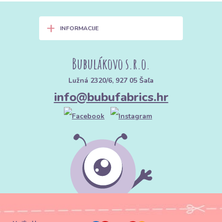
+
INFORMACIJE
Bubulákovo s.r.o.
Lužná 2320/6, 927 05 Šaľa
info@bubufabrics.hr