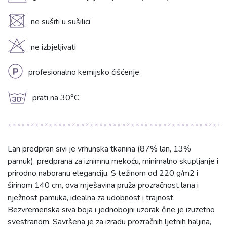
U
ne sušiti u sušilici
H
ne izbjeljivati
L
profesionalno kemijsko čišćenje
g
prati na 30°C
Lan predpran sivi je vrhunska tkanina (87% lan, 13%
pamuk), predprana za iznimnu mekoću, minimalno skupljanje i
prirodno naboranu eleganciju. S težinom od 220 g/m2 i
širinom 140 cm, ova mješavina pruža prozračnost lana i
nježnost pamuka, idealna za udobnost i trajnost.
Bezvremenska siva boja i jednobojni uzorak čine je izuzetno
svestranom. Savršena je za izradu prozračnih ljetnih haljina,