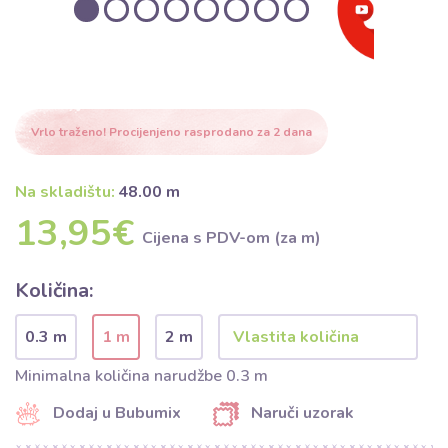
Vrlo traženo! Procijenjeno rasprodano za 2 dana
Na skladištu:
48.00 m
13,95€
Cijena s PDV-om (za m)
Količina:
0.3 m
1 m
2 m
Minimalna količina narudžbe 0.3 m
Dodaj u Bubumix
Naruči uzorak