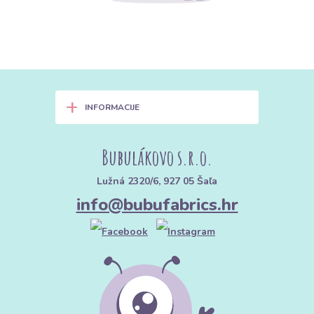
+
INFORMACIJE
Bubulákovo s.r.o.
Lužná 2320/6, 927 05 Šaľa
info@bubufabrics.hr