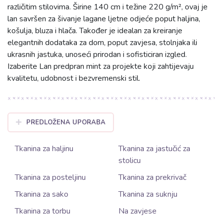
različitim stilovima. Širine 140 cm i težine 220 g/m², ovaj je
lan savršen za šivanje lagane ljetne odjeće poput haljina,
košulja, bluza i hlača. Također je idealan za kreiranje
elegantnih dodataka za dom, poput zavjesa, stolnjaka ili
ukrasnih jastuka, unoseći prirodan i sofisticiran izgled.
Izaberite Lan predpran mint za projekte koji zahtijevaju
kvalitetu, udobnost i bezvremenski stil.
PREDLOŽENA UPORABA
Tkanina za haljinu
Tkanina za jastučić za
stolicu
Tkanina za posteljinu
Tkanina za prekrivač
Tkanina za sako
Tkanina za suknju
Tkanina za torbu
Na zavjese