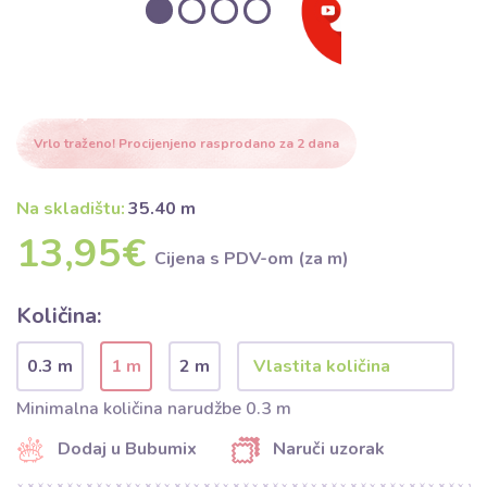
Vrlo traženo! Procijenjeno rasprodano za 2 dana
Na skladištu:
35.40 m
13,95€
Cijena s PDV-om (za m)
Količina:
0.3 m
1 m
2 m
Minimalna količina narudžbe 0.3 m
Dodaj u Bubumix
Naruči uzorak