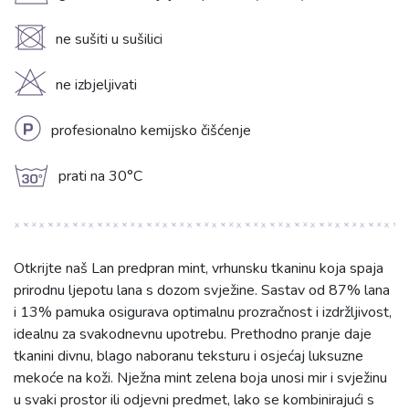
U
ne sušiti u sušilici
H
ne izbjeljivati
L
profesionalno kemijsko čišćenje
g
prati na 30°C
Otkrijte naš Lan predpran mint, vrhunsku tkaninu koja spaja
prirodnu ljepotu lana s dozom svježine. Sastav od 87% lana
i 13% pamuka osigurava optimalnu prozračnost i izdržljivost,
idealnu za svakodnevnu upotrebu. Prethodno pranje daje
tkanini divnu, blago naboranu teksturu i osjećaj luksuzne
mekoće na koži. Nježna mint zelena boja unosi mir i svježinu
u svaki prostor ili odjevni predmet, lako se kombinirajući s