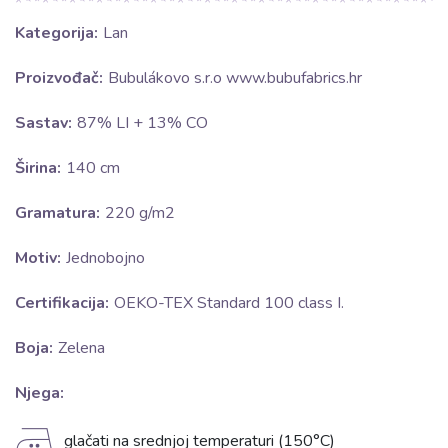
Kategorija:
Lan
Proizvođač:
Bubulákovo s.r.o www.bubufabrics.hr
Sastav:
87% LI + 13% CO
Širina:
140 cm
Gramatura:
220 g/m2
Motiv:
Jednobojno
Certifikacija:
OEKO-TEX Standard 100 class I.
Boja:
Zelena
Njega:
E
glačati na srednjoj temperaturi (150°C)