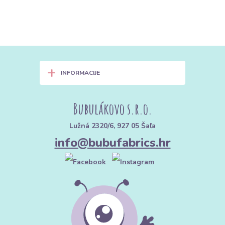
+
INFORMACIJE
Bubulákovo s.r.o.
Lužná 2320/6, 927 05 Šaľa
info@bubufabrics.hr