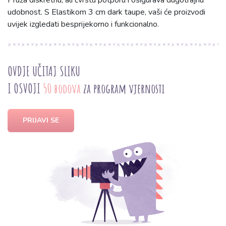
Pruža diskretnu, ali čvrstu potporu i osigurava dugotrajnu
udobnost. S Elastikom 3 cm dark taupe, vaši će proizvodi
uvijek izgledati besprijekorno i funkcionalno.
OVDJE UČITAJ SLIKU
I OSVOJI
50 bodova
za program vjernosti
PRIJAVI SE