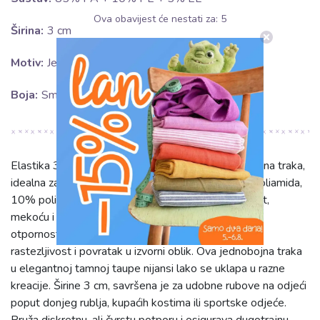
Ova obavijest će nestati za:
5
Širina:
3 cm
Motiv:
Jednobojno
Boja:
Smeđa
Elastika 3 cm dark taupe je visokokvalitetna elastična traka,
idealna za razne šivaće projekte. Sastav od 85% poliamida,
10% poliestera i 5% elastana jamči iznimnu trajnost,
mekoću i dugotrajnu elastičnost. Poliamid pridonosi
otpornosti na habanje, a elastan osigurava izvrsnu
rastezljivost i povratak u izvorni oblik. Ova jednobojna traka
u elegantnoj tamnoj taupe nijansi lako se uklapa u razne
kreacije. Širine 3 cm, savršena je za udobne rubove na odjeći
poput donjeg rublja, kupaćih kostima ili sportske odjeće.