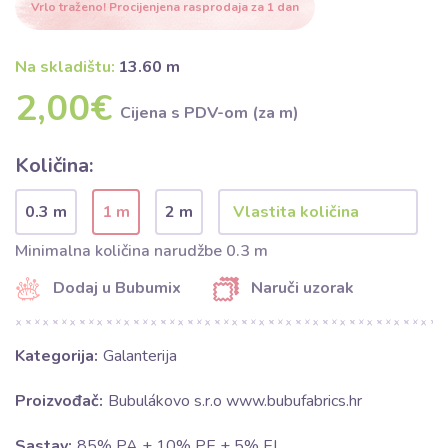
Vrlo traženo! Procijenjena rasprodaja za 1 dan
Na skladištu:
13.60 m
2,00€
Cijena s PDV-om (za m)
Količina:
0.3 m
1 m
2 m
Minimalna količina narudžbe 0.3 m
Dodaj u Bubumix
Naruči uzorak
Kategorija:
Galanterija
Proizvođač:
Bubulákovo s.r.o www.bubufabrics.hr
Sastav:
85% PA + 10% PE + 5% EL