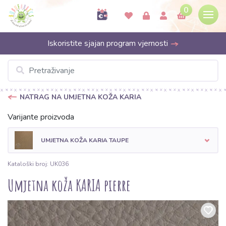
0
Iskoristite sjajan program vjernosti
NATRAG NA UMJETNA KOŽA KARIA
Varijante proizvoda
UMJETNA KOŽA KARIA TAUPE
Kataloški broj: UK036
Umjetna koža KARIA pierre