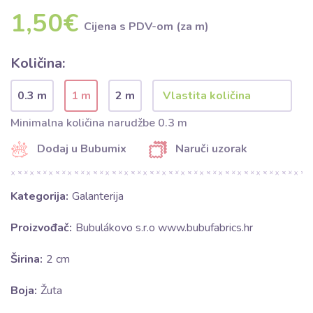
1,50€
Cijena s PDV-om (za m)
Količina:
0.3 m
1 m
2 m
Minimalna količina narudžbe 0.3 m
Dodaj u Bubumix
Naruči uzorak
Kategorija:
Galanterija
Proizvođač:
Bubulákovo s.r.o www.bubufabrics.hr
Širina:
2 cm
Boja:
Žuta