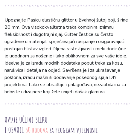
Upoznajte Pasicu elastičnu glitter u živahnoj žutoj boji, širine
20 mm. Ova visokokvalitetna traka kombinira iznimnu
fleksibilnost i dugotrajni sjaj. Glitter čestice su čvrsto
ugrađene u materijal, sprječavajući rasipanje i osiguravajući
postojan blistav izgled. Njena rastezljivost i meki dodir čine
je ugodnom za nošenje i lako oblikovnom za sve vaše ideje.
Idealna je za izradu modnih dodataka poput traka za kosu,
narukvica i detalja na odjeći. Savršena je i za ukrašavanje
poklona, izradu mašni ili dodavanje posebnog sjaja DIY
projektima. Lako se obrađuje i prilagođava, nezaobilazna za
hobiste i dizajnere koji žele unijeti dašak glamura.
OVDJE UČITAJ SLIKU
I OSVOJI
50 bodova
za program vjernosti