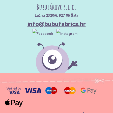
Bubulákovo s.r.o.
Lužná 2320/6, 927 05 Šaľa
info@bubufabrics.hr