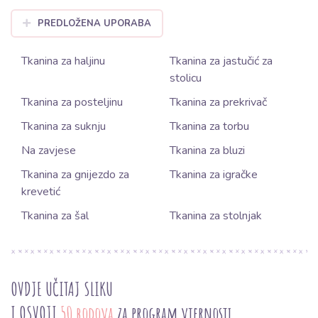
PREDLOŽENA UPORABA
Tkanina za haljinu
Tkanina za jastučić za
stolicu
Tkanina za posteljinu
Tkanina za prekrivač
Tkanina za suknju
Tkanina za torbu
Na zavjese
Tkanina za bluzi
Tkanina za gnijezdo za
Tkanina za igračke
krevetić
Tkanina za šal
Tkanina za stolnjak
OVDJE UČITAJ SLIKU
I OSVOJI
50 bodova
za program vjernosti