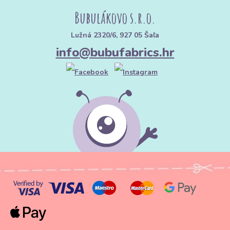
Bubulákovo s.r.o.
Lužná 2320/6, 927 05 Šaľa
info@bubufabrics.hr