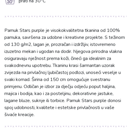
g
prati na 30°C
Pamuk Stars purple je visokokvalitetna tkanina od 100%
pamuka, savršena za udobne i kreativne projekte. S težinom
od 130 g/m2, lagan je, prozračan i izdržljiv, istovremeno
izuzetno mekan i ugodan na dodir. Njegova prirodna vlakna
osiguravaju nježnost prema koži, čineći ga idealnim za
svakodnevnu upotrebu. Tkaninu krasi šarmantan uzorak
zvijezda na privlačnoj ljubičastoj podlozi, unoseći veselje u
svaki komad. Širina od 150 cm omogućuje svestranu
primjenu. Odličan je izbor za dječju odjeću poput haljina,
majica i bodija, kao i za posteljinu, dekorativne jastuke,
lagane bluze, suknje ili torbice. Pamuk Stars purple donosi
spoj udobnosti, kvalitete i estetske privlačnosti u vaše
šivaće kreacije.