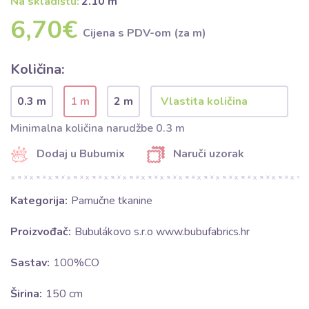
Na skladištu:
2.10 m
6,70€
Cijena s PDV-om (za m)
Količina:
0.3 m
1 m
2 m
Minimalna količina narudžbe 0.3 m
Dodaj u Bubumix
Naruči uzorak
Kategorija:
Pamučne tkanine
Proizvođač:
Bubulákovo s.r.o www.bubufabrics.hr
Sastav:
100%CO
Širina:
150 cm