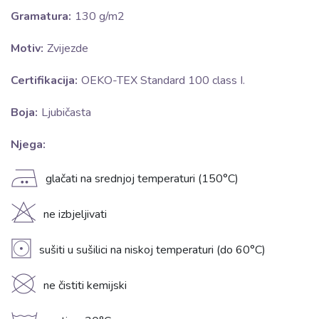
Gramatura:
130 g/m2
Motiv:
Zvijezde
Certifikacija:
OEKO-TEX Standard 100 class I.
Boja:
Ljubičasta
Njega:
E
glačati na srednjoj temperaturi (150°C)
H
ne izbjeljivati
V
sušiti u sušilici na niskoj temperaturi (do 60°C)
K
ne čistiti kemijski