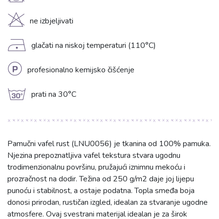
H
ne izbjeljivati
D
glačati na niskoj temperaturi (110°C)
L
profesionalno kemijsko čišćenje
g
prati na 30°C
Pamučni vafel rust (LNU0056) je tkanina od 100% pamuka.
Njezina prepoznatljiva vafel tekstura stvara ugodnu
trodimenzionalnu površinu, pružajući iznimnu mekoću i
prozračnost na dodir. Težina od 250 g/m2 daje joj lijepu
punoću i stabilnost, a ostaje podatna. Topla smeđa boja
donosi prirodan, rustičan izgled, idealan za stvaranje ugodne
atmosfere. Ovaj svestrani materijal idealan je za širok