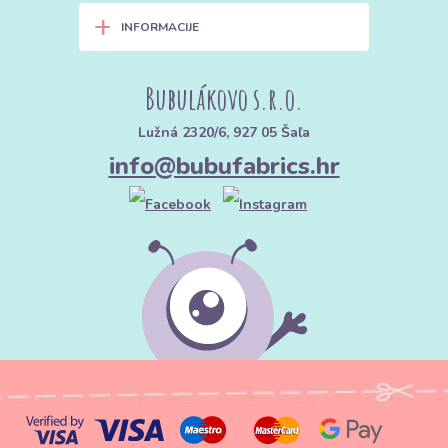
+
INFORMACIJE
Bubulákovo s.r.o.
Lužná 2320/6, 927 05 Šaľa
info@bubufabrics.hr