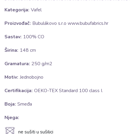
Kategorija:
Vafel
Proizvođač:
Bubulákovo s.r.o www.bubufabrics.hr
Sastav:
100% CO
Širina:
148 cm
Gramatura:
250 g/m2
Motiv:
Jednobojno
Certifikacija:
OEKO-TEX Standard 100 class I.
Boja:
Smeđa
Njega:
U
ne sušiti u sušilici