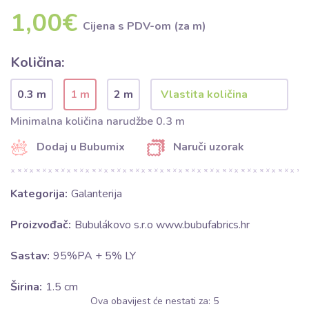
1,00€
Cijena s PDV-om (za m)
Količina:
0.3 m
1 m
2 m
Minimalna količina narudžbe 0.3 m
Dodaj u Bubumix
Naruči uzorak
Kategorija:
Galanterija
Proizvođač:
Bubulákovo s.r.o www.bubufabrics.hr
Sastav:
95%PA + 5% LY
Širina:
1.5 cm
Ova obavijest će nestati za:
5