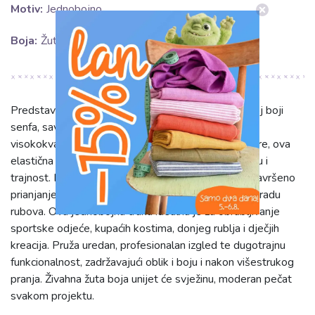
Motiv:
Jednobojno
Boja:
Žuta
Predstavljamo Kosu gumu 15 mm u vibrantnoj žutoj boji
senfa, savršenu za vaše kreacije. Izrađena od
visokokvalitetne mješavine 95% poliamida i 5% likre, ova
elastična traka nudi izvanrednu rastezljivost, mekoću i
trajnost. Njena fleksibilnost osigurava udobnost i savršeno
prianjanje, čineći je idealnim odabirom za završnu obradu
rubova. Ova jednobojna traka idealna je za obrubljivanje
sportske odjeće, kupaćih kostima, donjeg rublja i dječjih
kreacija. Pruža uredan, profesionalan izgled te dugotrajnu
funkcionalnost, zadržavajući oblik i boju i nakon višestrukog
pranja. Živahna žuta boja unijet će svježinu, moderan pečat
svakom projektu.