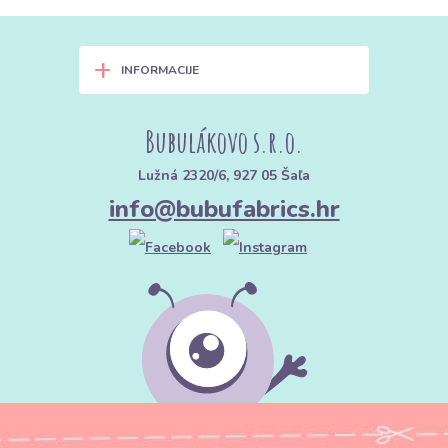
+
INFORMACIJE
Bubulákovo s.r.o.
Lužná 2320/6, 927 05 Šaľa
info@bubufabrics.hr