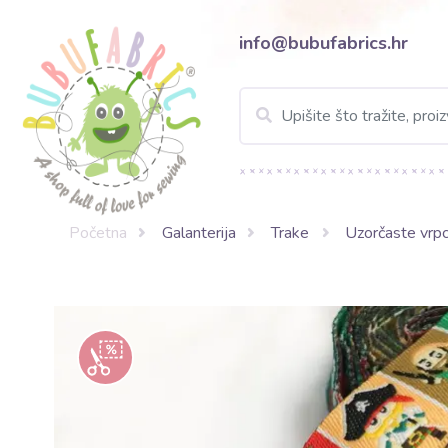
info@bubufabrics.hr
Početna
Galanterija
Trake
Uzorčaste vrp