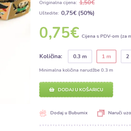
1,50€
Originalna cijena:
0,75€ (50%)
Uštedite:
0,75€
Cijena s PDV-om (za 
Količina:
0.3 m
1 m
2
Minimalna količina narudžbe 0.3 m
DODAJ U KOŠARICU
Dodaj u Bubumix
Naruči uz