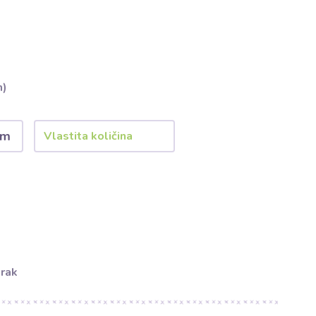
m)
 m
orak