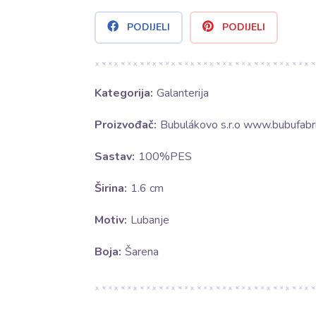
PODIJELI
PODIJELI
Kategorija:
Galanterija
Proizvođač:
Bubulákovo s.r.o www.bubufabri
Sastav:
100%PES
Širina:
1.6 cm
Motiv:
Lubanje
Boja:
Šarena