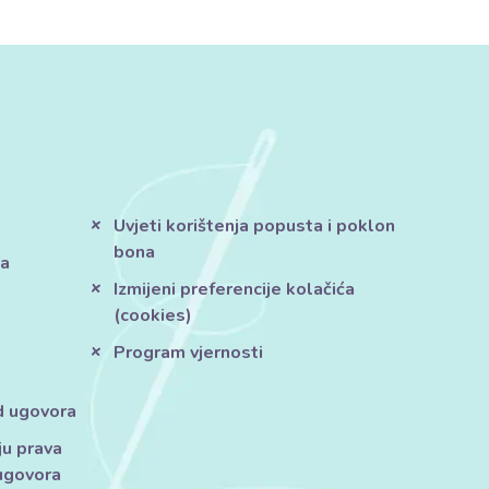
Uvjeti korištenja popusta i poklon
bona
ja
Izmijeni preferencije kolačića
(cookies)
Program vjernosti
d ugovora
ju prava
ugovora