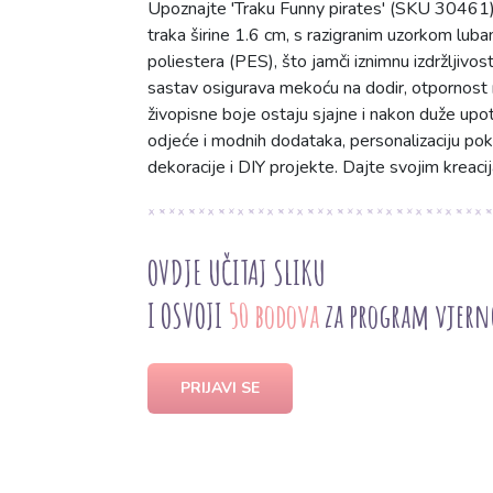
Upoznajte 'Traku Funny pirates' (SKU 30461),
traka širine 1.6 cm, s razigranim uzorkom luba
poliestera (PES), što jamči iznimnu izdržljivos
sastav osigurava mekoću na dodir, otpornost n
živopisne boje ostaju sjajne i nakon duže upo
odjeće i modnih dodataka, personalizaciju pok
dekoracije i DIY projekte. Dajte svojim kreaci
OVDJE UČITAJ SLIKU
I OSVOJI
50 bodova
za program vjern
PRIJAVI SE