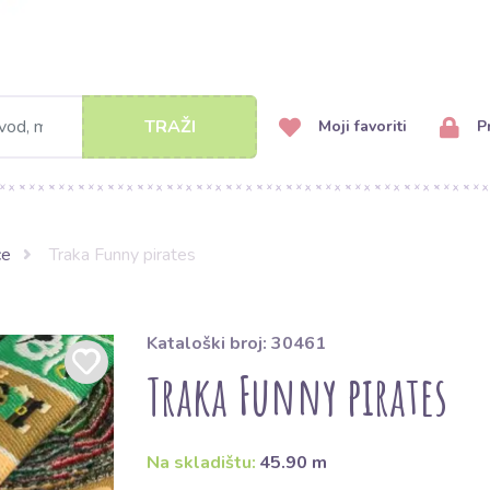
TRAŽI
Moji favoriti
Pr
ce
Traka Funny pirates
Kataloški broj: 30461
Traka Funny pirates
Na skladištu:
45.90 m