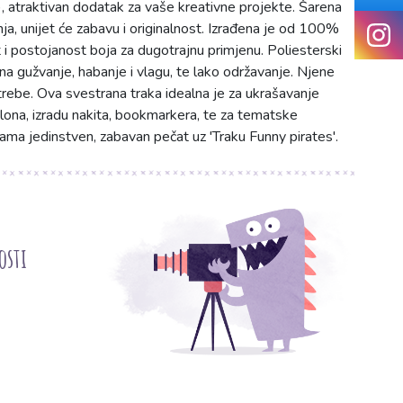
 atraktivan dodatak za vaše kreativne projekte. Šarena
nja, unijet će zabavu i originalnost. Izrađena je od 100%
t i postojanost boja za dugotrajnu primjenu. Poliesterski
a gužvanje, habanje i vlagu, te lako održavanje. Njene
trebe. Ova svestrana traka idealna je za ukrašavanje
lona, izradu nakita, bookmarkera, te za tematske
jama jedinstven, zabavan pečat uz 'Traku Funny pirates'.
osti