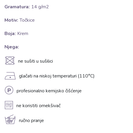
Gramatura:
14 g/m2
Motiv:
Točkice
Boja:
Krem
Njega:
U
ne sušiti u sušilici
D
glačati na niskoj temperaturi (110°C)
L
profesionalno kemijsko čišćenje
A
ne koristiti omekšivač
c
ručno pranje