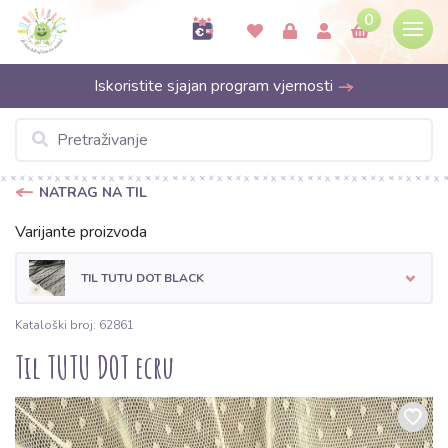
0
Iskoristite sjajan program vjernosti
NATRAG NA TIL
Varijante proizvoda
TIL TUTU DOT BLACK
Kataloški broj: 62861
Til TUTU DOT ecru