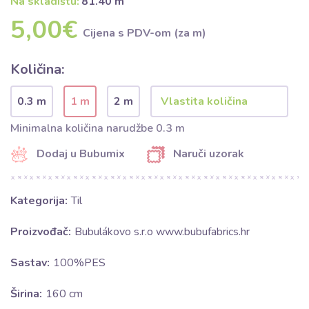
Na skladištu:
81.40 m
5,00€
Cijena s PDV-om (za m)
Količina:
0.3 m
1 m
2 m
Minimalna količina narudžbe 0.3 m
Dodaj u Bubumix
Naruči uzorak
Kategorija:
Til
Proizvođač:
Bubulákovo s.r.o www.bubufabrics.hr
Sastav:
100%PES
Širina:
160 cm