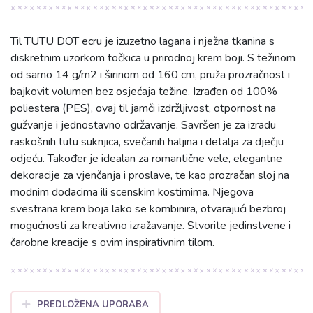
Til TUTU DOT ecru je izuzetno lagana i nježna tkanina s
diskretnim uzorkom točkica u prirodnoj krem boji. S težinom
od samo 14 g/m2 i širinom od 160 cm, pruža prozračnost i
bajkovit volumen bez osjećaja težine. Izrađen od 100%
poliestera (PES), ovaj til jamči izdržljivost, otpornost na
gužvanje i jednostavno održavanje. Savršen je za izradu
raskošnih tutu suknjica, svečanih haljina i detalja za dječju
odjeću. Također je idealan za romantične vele, elegantne
dekoracije za vjenčanja i proslave, te kao prozračan sloj na
modnim dodacima ili scenskim kostimima. Njegova
svestrana krem boja lako se kombinira, otvarajući bezbroj
mogućnosti za kreativno izražavanje. Stvorite jedinstvene i
čarobne kreacije s ovim inspirativnim tilom.
PREDLOŽENA UPORABA