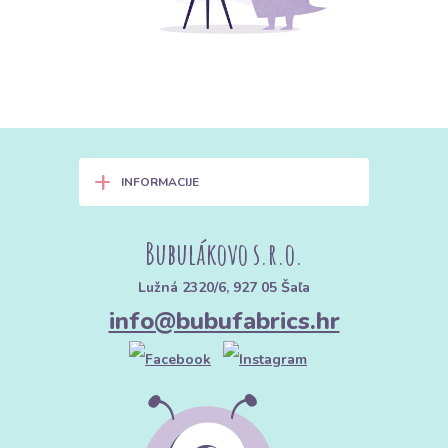
+
INFORMACIJE
Bubulákovo s.r.o.
Lužná 2320/6, 927 05 Šaľa
info@bubufabrics.hr